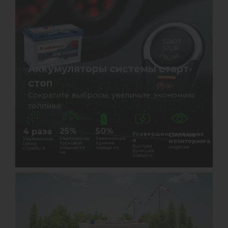
Аккумуляторы системы старт-
стоп
Сократите выбросы, увеличьте экономию
топлива!
25%
50%
4 раза
Усовершенствованная
Система
Увеличение
Увеличение
Увеличение
и
мониторинга
пусковой
приема
срока
быстрая
изделия
мощности
заряда на
службы в
функция
на
зарядки