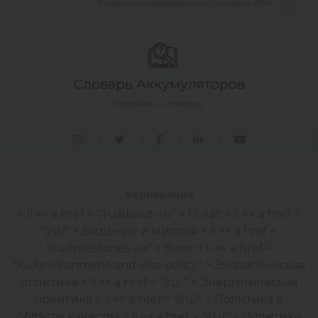
Я прочитал и одобряю текст согласия KVKK.
Словарь Аккумуляторов
Перейти к словарю.
Корпорация
< li >< a href = "/ru/about-ru" > О нас
< li >< a href =
"/ru/" > Видение и миссия
< li >< a href =
"/ru/milestones-ru" > Вехи
< li >< a href =
"/ru/environment-and-ohs-policy" > Экологическая
политика
< li >< a href = "/ru/" > Энергетическая
политика
< li >< a href = "/ru/" > Политика в
области качества
< li >< a href = "/ru/" > Политика