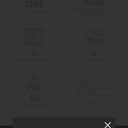
%
100
1203
УДОВЛЕТВОРЕНИЕ
СОТРУДНИКОВ
КЛИЕНТОВ
5
4
ГЛАВНЫЙ БРЕНД
ЗАВОДА
ЭКСПОРТ
В
БОЛЕЕ ЧЕМ
100 СТРАН НА
50
5
КОНТИНЕНТАХ.
ЛЕТ ОПЫТА