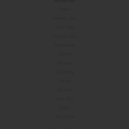
Моделей
Platin
Helden Akü
Tunç Akü
Turkuaz Akü
Macpower
Gentry
Vesline
Distalong
Fierte
Probat
Yiğit Akü
Rigel5
Akustone