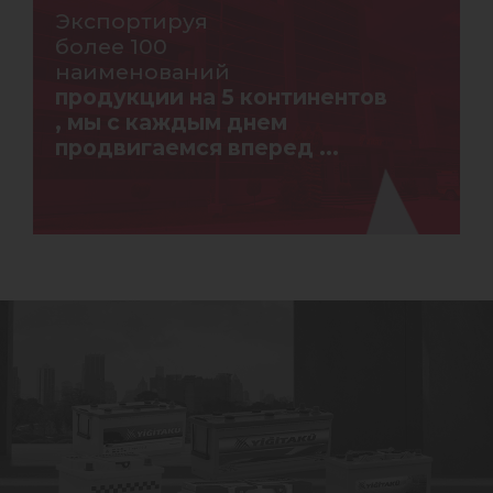
Экспортируя
более 100
наименований
продукции на 5 континентов
, мы с каждым днем
продвигаемся вперед ...