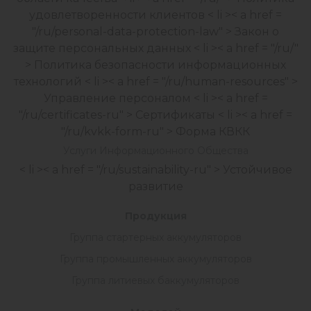
удовлетворенности клиентов
< li >< a href =
"/ru/personal-data-protection-law" > Закон о
защите персональных данных
< li >< a href = "/ru/"
> Политика безопасности информационных
технологий
< li >< a href = "/ru/human-resources" >
Управление персоналом
< li >< a href =
"/ru/certificates-ru" > Сертификаты
< li >< a href =
"/ru/kvkk-form-ru" > Форма КВКК
Услуги Информационного Общества
< li >< a href = "/ru/sustainability-ru" > Устойчивое
развитие
Продукция
Группа стартерных аккумуляторов
Группа промышленных аккумуляторов
Группа литиевых баккумуляторов