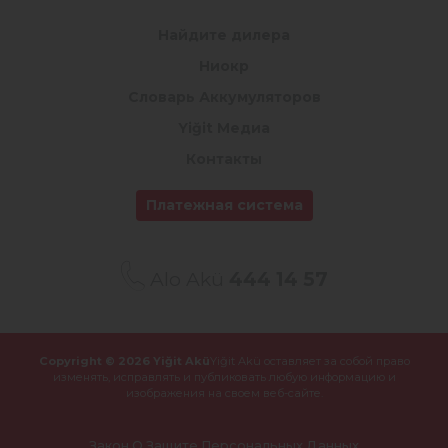
Найдите дилера
Ниокр
Словарь Аккумуляторов
Yiğit Медиа
Контакты
Платежная система
Alo Akü
444 14 57
Copyright © 2026 Yiğit Akü
Yiğit Akü оставляет за собой право
изменять, исправлять и публиковать
любую информацию и
изображения на своем веб-сайте.
Закон О Защите Персональных Данных