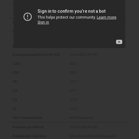
36.0
M5 винтовой
YGD12-62(AXW)
12V 62Ач VRLA Мотивный
Аккумулятор
14.20
224x135x175-175
62.0
55.8
52.7
47.7
42.0
40.3
M5 винтовой
YGD12-66(APW)
12V 66Ач VRLA Мотивный