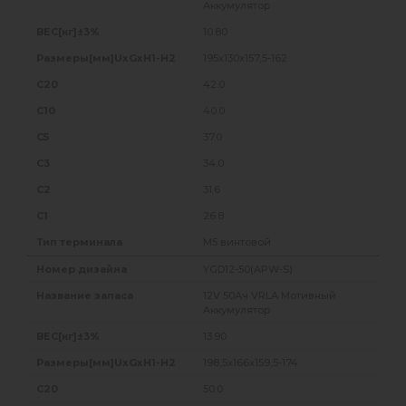
Аккумулятор
10.80
195x130x157,5-162
42.0
40.0
37.0
34.0
31.6
26.8
M5 винтовой
YGD12-50(APW-S)
12V 50Ач VRLA Мотивный
Аккумулятор
13.90
198,5x166x159,5-174
50.0