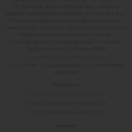
"/ru/personal-data-protection-law" > Закон о
защите персональных данных
< li >< a href = "/ru/"
> Политика безопасности информационных
технологий
< li >< a href = "/ru/human-resources" >
Управление персоналом
< li >< a href =
"/ru/certificates-ru" > Сертификаты
< li >< a href =
"/ru/kvkk-form-ru" > Форма КВКК
Услуги Информационного Общества
< li >< a href = "/ru/sustainability-ru" > Устойчивое
развитие
Продукция
Группа стартерных аккумуляторов
Группа промышленных аккумуляторов
Группа литиевых баккумуляторов
Моделей