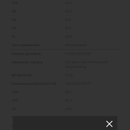
45.0
43.0
41.0
35.2
29.8
M6 винтовой
YGD12-60(AXW)
12V 60Ач VRLA Мотивный
Аккумулятор
12.60
224x120x175-175
60.0
54.0
48.0
41.0
42.0