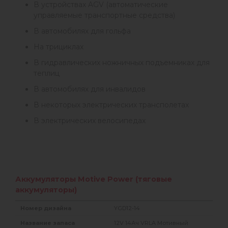
В устройствах AGV (автоматические
управляемые транспортные средства)
В автомобилях для гольфа
На трициклах
В гидравлических ножничных подъемниках для
теплиц
В автомобилях для инвалидов
В некоторых электрических трансполетах
В электрических велосипедах
Аккумуляторы Motive Power (тяговые
аккумуляторы)
YGD12-14
12V 14Ач VRLA Мотивный