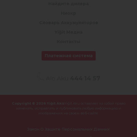
Найдите дилера
Ниокр
Словарь Аккумуляторов
Yiğit Медиа
Контакты
Платежная система
Alo Akü
444 14 57
Copyright © 2026 Yiğit Akü
Yiğit Akü оставляет за собой право
изменять, исправлять и публиковать
любую информацию и
изображения на своем веб-сайте.
Закон О Защите Персональных Данных