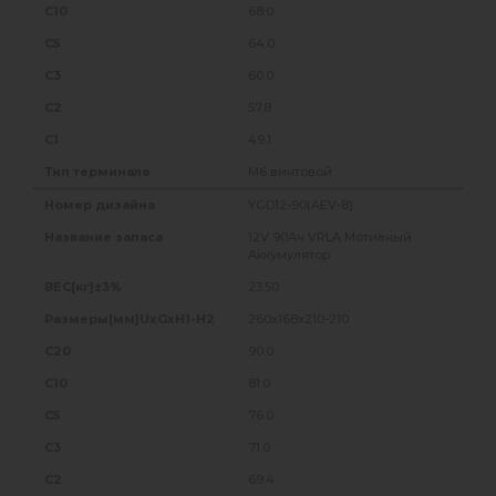
68.0
64.0
60.0
57.8
49.1
M6 винтовой
YGD12-90(AEV-8)
12V 90Ач VRLA Мотивный
Аккумулятор
23.50
260x168x210-210
90.0
81.0
76.0
71.0
69.4