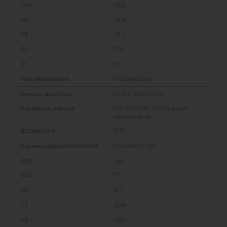
26.0
24.4
23.2
20.0
19.1
M5 винтовой
YGD12-35B(A) EW
12V 35Ач VRLA Мотивный
Аккумулятор
9.75
175x166x121-125
35.0
32.4
31.7
29.4
28.0