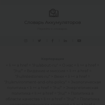
Словарь Аккумуляторов
Перейти к словарю.
Корпорация
< li >< a href = "/ru/about-ru" > О нас
< li >< a href =
"/ru/" > Видение и миссия
< li >< a href =
"/ru/milestones-ru" > Вехи
< li >< a href =
"/ru/environment-and-ohs-policy" > Экологическая
политика
< li >< a href = "/ru/" > Энергетическая
политика
< li >< a href = "/ru/" > Политика в
области качества
< li >< a href = "/ru/" > Политика
удовлетворенности клиентов
< li >< a href =