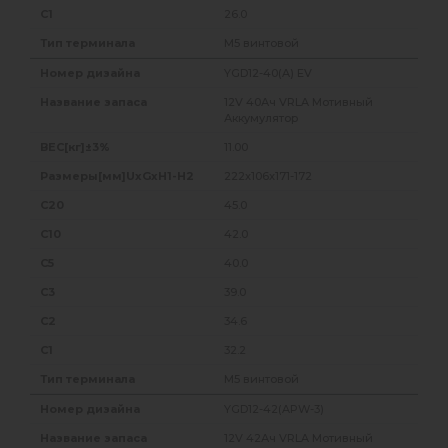
26.0
M5 винтовой
YGD12-40(A) EV
12V 40Ач VRLA Мотивный
Аккумулятор
11.00
222x106x171-172
45.0
42.0
40.0
39.0
34.6
32.2
M5 винтовой
YGD12-42(APW-3)
12V 42Ач VRLA Мотивный