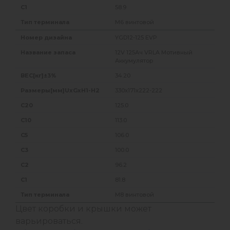
58.9
M6 винтовой
YGD12-125 EVP
12V 125Ач VRLA Мотивный
Аккумулятор
34.20
330x171x222-222
125.0
113.0
106.0
100.0
96.2
81.8
M8 винтовой
Цвет коробки и крышки может
варьироваться.