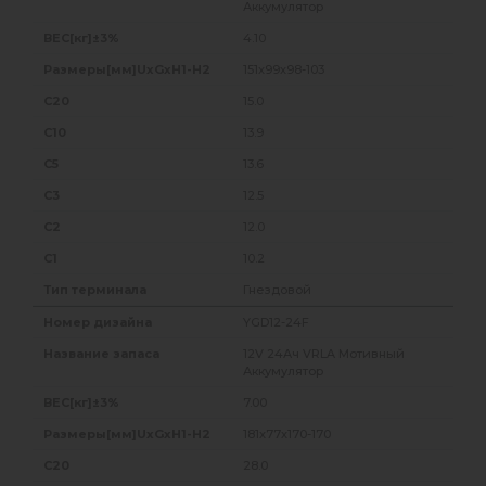
Аккумулятор
4.10
151x99x98-103
15.0
13.9
13.6
12.5
12.0
10.2
Гнездовой
YGD12-24F
12V 24Ач VRLA Мотивный
Аккумулятор
7.00
181x77x170-170
28.0