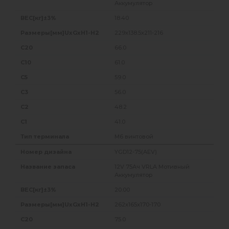
Аккумулятор
18.40
229x138.5x211-216
66.0
61.0
59.0
56.0
48.2
41.0
M6 винтовой
YGD12-75(AEV)
12V 75Ач VRLA Мотивный
Аккумулятор
20.00
262x165x170-170
75.0