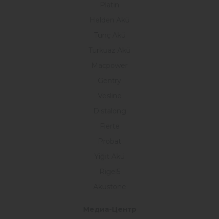
Platin
Helden Akü
Tunç Akü
Turkuaz Akü
Macpower
Gentry
Vesline
Distalong
Fierte
Probat
Yiğit Akü
Rigel5
Akustone
Медиа-Центр