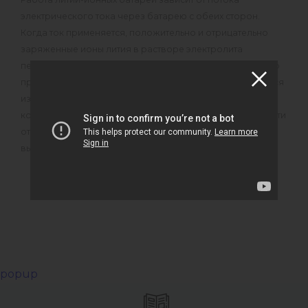
электрического тока через батарею с обеих сторон.
Когда ток применяется, положительно и отрицательно
заряженные ионы лития в растворе электролита
перемещаются между анодом и катодом. Во время этого
процесса запасенная электрическая энергия передается
из батареи и распределяется по оборудованию,
которому она необходима. Таким образом, в зависимости
от плотности энергии батареи, устройство может
выполнять все свои функции.
popup