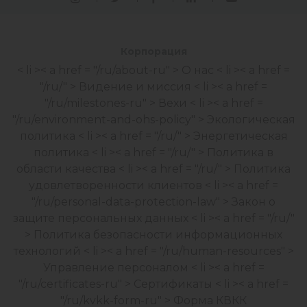
Корпорация
< li >< a href = "/ru/about-ru" > О нас
< li >< a href =
"/ru/" > Видение и миссия
< li >< a href =
"/ru/milestones-ru" > Вехи
< li >< a href =
"/ru/environment-and-ohs-policy" > Экологическая
политика
< li >< a href = "/ru/" > Энергетическая
политика
< li >< a href = "/ru/" > Политика в
области качества
< li >< a href = "/ru/" > Политика
удовлетворенности клиентов
< li >< a href =
"/ru/personal-data-protection-law" > Закон о
защите персональных данных
< li >< a href = "/ru/"
> Политика безопасности информационных
технологий
< li >< a href = "/ru/human-resources" >
Управление персоналом
< li >< a href =
"/ru/certificates-ru" > Сертификаты
< li >< a href =
"/ru/kvkk-form-ru" > Форма КВКК