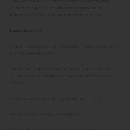
"Циклическая жизнь" батареи равна количеству раз,
когда она может быть циклически разряжена до
примерно 80% DoD, а затем полностью заряжена.
Коэффициент C
Скорость разряда также описывается коэффициентом С
(коэффициент емкости).
Выражение 1C представляет собой текущее значение,
которое может разрядить полную емкость батареи за
один час.
Наши батареи непрерывно разряжаются при 1C.
Они могут обеспечить 2C мгновенно.
Работа литий-ионных батарей зависит от потока