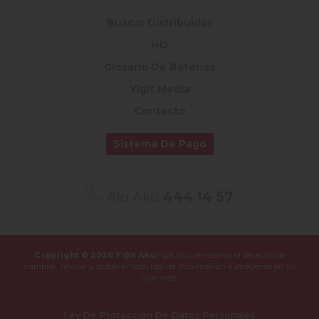
Buscar Distribuidor
I+D
Glosario De Baterías
Yigit Media
Contacto
Sistema De Pago
Alo Akü
444 14 57
Copyright © 2026 Yiğit Akü
Yigit Aku se reserva el derecho de
cambiar, revisar y,
publicar todo tipo de información e imágenes en su
sitio web.
Ley De Protección De Datos Personales