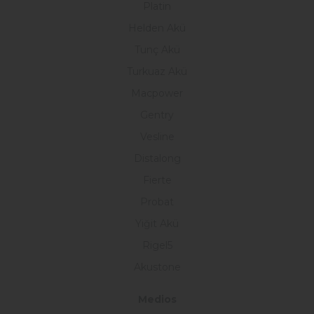
Platin
Helden Akü
Tunç Akü
Turkuaz Akü
Macpower
Gentry
Vesline
Distalong
Fierte
Probat
Yiğit Akü
Rigel5
Akustone
Medios