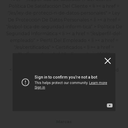
Política De Satisfacción Del Cliente
< li >< a href =
"/es/ley-de-protecci-n-de-datos-personales" > Ley
De Protección De Datos Personales
< li >< a href =
"/es/pol-tica-de-seguridad-inform-tica" > Política De
Seguridad İnformática
< li >< a href = "/es/perfil-del-
empleado" > Perfil Del Empleado
< li >< a href =
"/es/certificados" > Certificados
< li >< a href =
"/es/formulario-kvkk" > Formulario KVKK
Servicios De La Sociedad De La İnformación
< li >< a href = "/es/sostenibilidad" > Sostenibilidad
Productos
Baterías De Arranque
Baterías Industriales
Baterías De Litio
Marcas