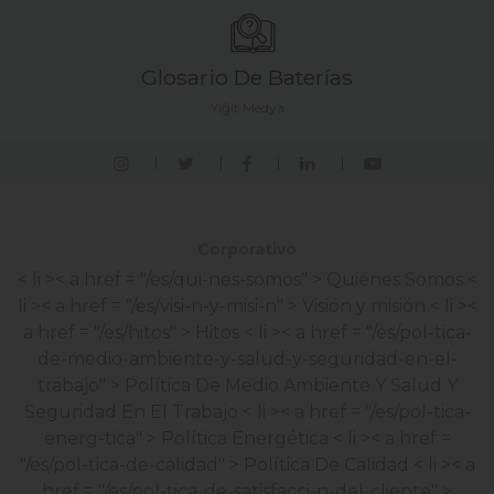
Glosario De Baterías
Yiğit Medya
Corporativo
< li >< a href = "/es/qui-nes-somos" > Quiénes Somos
<
li >< a href = "/es/visi-n-y-misi-n" > Visión y misión
< li ><
a href = "/es/hitos" > Hitos
< li >< a href = "/es/pol-tica-
de-medio-ambiente-y-salud-y-seguridad-en-el-
trabajo" > Política De Medio Ambiente Y Salud Y
Seguridad En El Trabajo
< li >< a href = "/es/pol-tica-
energ-tica" > Política Energética
< li >< a href =
"/es/pol-tica-de-calidad" > Política De Calidad
< li >< a
href = "/es/pol-tica-de-satisfacci-n-del-cliente" >