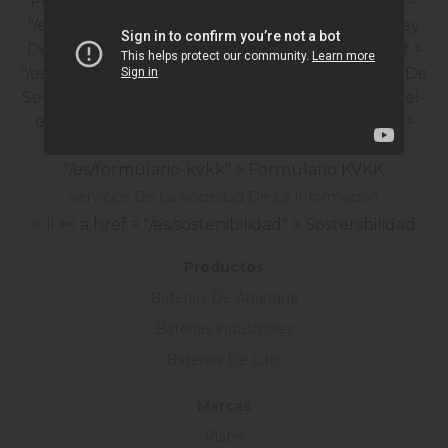
Política De Satisfacción Del Cliente
< li >< a href =
"/es/ley-de-protecci-n-de-datos-personales" > Ley
De Protección De Datos Personales
< li >< a href =
"/es/pol-tica-de-seguridad-inform-tica" > Política De
Seguridad informática
< li >< a href = "/es/perfil-del-
empleado" > Perfil Del Empleado
< li >< a href =
"/es/certificados" > Certificados
< li >< a href =
"/es/formulario-kvkk" > Formulario KVKK
Servicios De La Sociedad De La Información
< li >< a href = "/es/sostenibilidad" > Sostenibilidad
Productos
Baterías De Arranque
Baterías industriales
Baterías De Litio
Marcas
Platin