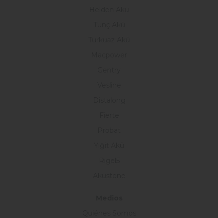
Helden Akü
Tunç Akü
Turkuaz Akü
Macpower
Gentry
Vesline
Distalong
Fierte
Probat
Yiğit Akü
Rigel5
Akustone
Medios
Quiénes Somos