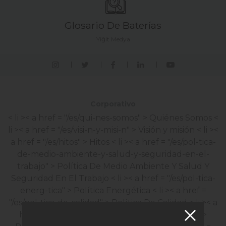
Glosario De Baterías
Yiğit Medya
Corporativo
< li >< a href = "/es/qui-nes-somos" > Quiénes Somos
<
li >< a href = "/es/visi-n-y-misi-n" > Visión y misión
< li ><
a href = "/es/hitos" > Hitos
< li >< a href = "/es/pol-tica-
de-medio-ambiente-y-salud-y-seguridad-en-el-
trabajo" > Política De Medio Ambiente Y Salud Y
Seguridad En El Trabajo
< li >< a href = "/es/pol-tica-
energ-tica" > Política Energética
< li >< a href =
"/es/pol-tica-de-calidad" > Política De Calidad
< li >< a
href = "/es/pol-tica-de-satisfacci-n-del-cliente" >