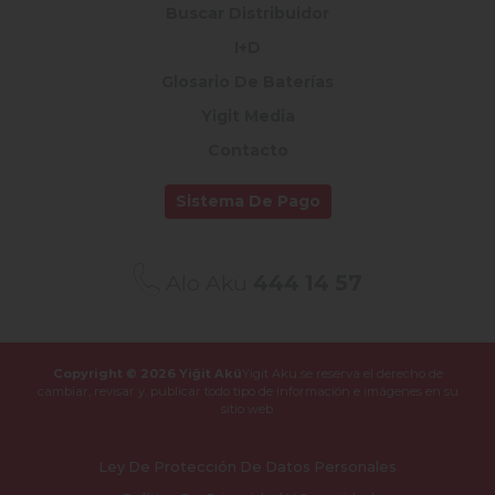
Buscar Distribuidor
I+D
Glosario De Baterías
Yigit Media
Contacto
Sistema De Pago
Alo Akü
444 14 57
Copyright © 2026 Yiğit Akü
Yigit Aku se reserva el derecho de
cambiar, revisar y,
publicar todo tipo de información e imágenes en su
sitio web.
Ley De Protección De Datos Personales