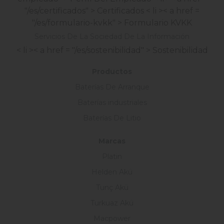
"/es/certificados" > Certificados
< li >< a href =
"/es/formulario-kvkk" > Formulario KVKK
Servicios De La Sociedad De La Información
< li >< a href = "/es/sostenibilidad" > Sostenibilidad
Productos
Baterías De Arranque
Baterías industriales
Baterías De Litio
Marcas
Platin
Helden Akü
Tunç Akü
Turkuaz Akü
Macpower