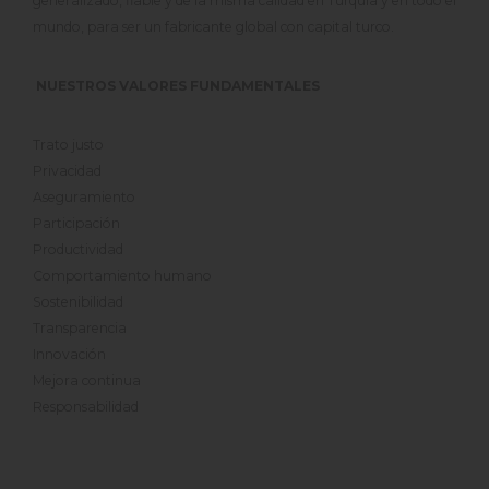
generalizado, fiable y de la misma calidad en Turquía y en todo el
mundo, para ser un fabricante global con capital turco.
NUESTROS VALORES FUNDAMENTALES
Trato justo
Privacidad
Aseguramiento
Participación
Productividad
Comportamiento humano
Sostenibilidad
Transparencia
Innovación
Mejora continua
Responsabilidad