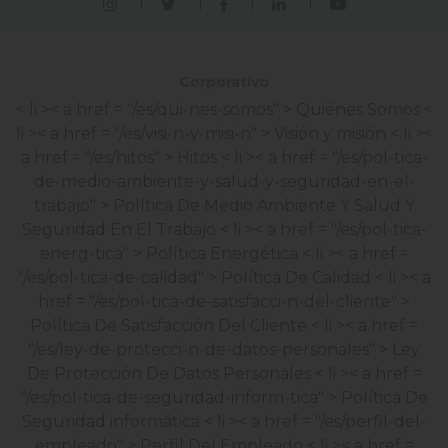
Corporativo
< li >< a href = "/es/qui-nes-somos" > Quiénes Somos
<
li >< a href = "/es/visi-n-y-misi-n" > Visión y misión
< li ><
a href = "/es/hitos" > Hitos
< li >< a href = "/es/pol-tica-
de-medio-ambiente-y-salud-y-seguridad-en-el-
trabajo" > Política De Medio Ambiente Y Salud Y
Seguridad En El Trabajo
< li >< a href = "/es/pol-tica-
energ-tica" > Política Energética
< li >< a href =
"/es/pol-tica-de-calidad" > Política De Calidad
< li >< a
href = "/es/pol-tica-de-satisfacci-n-del-cliente" >
Política De Satisfacción Del Cliente
< li >< a href =
"/es/ley-de-protecci-n-de-datos-personales" > Ley
De Protección De Datos Personales
< li >< a href =
"/es/pol-tica-de-seguridad-inform-tica" > Política De
Seguridad informática
< li >< a href = "/es/perfil-del-
empleado" > Perfil Del Empleado
< li >< a href =