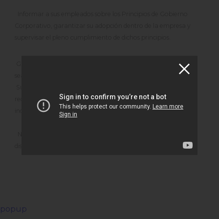
Informar a sus empleados sobre los Principios de Gobierno
Corporativo, garantizar su adopción dentro de la empresa y
supervisar el pleno cumplimiento de dichos principios.
Garantizar que todo tipo de información facilitada al público
sea comprensible, precisa, clara, oportuna y completa.
Supervisar el cumplimiento del código ético de la empresa y
recurrir a las autoridades competentes en caso de
incumplimiento.
No discriminar política, religiosa, racialmente, etc. y no
discriminar de ninguna manera,
popup