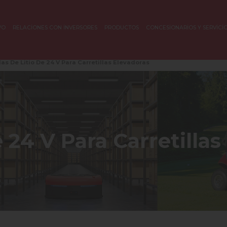
VO
RELACİONES CON İNVERSORES
PRODUCTOS
CONCESİONARİOS Y SERVİCİ
ías De Litio De 24 V Para Carretillas Elevadoras
e 24 V Para Carretillas