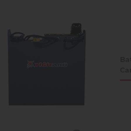
Ba
Ca