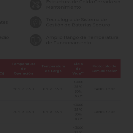
Estructura de Celda Cerrada sin
Mantenimiento
Tecnología de Sistema de
ntes
Gestión de Baterías Seguro
edio
Amplio Rango de Temperatura
de Funcionamiento
Temperatura
Ciclo
Temperatura
Protocolo de
e
de
de
de Carga
Comunicación
C))
Operación
Vida**
<3000
25 ℃
-20 ℃ a +55 ℃
0 ℃ a +55 ℃
CANBus 2.0B
80%
DOD*
<3000
25 ℃
-20 ℃ a +55 ℃
0 ℃ a +55 ℃
CANBus 2.0B
80%
DOD*
<3000
25 ℃