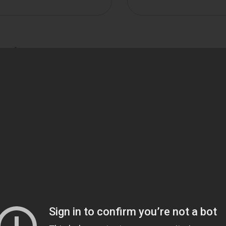
Batería de Litio
Aplica
emos un fácil acceso a los datos al insta
faz de usuario integrados en el pack de b