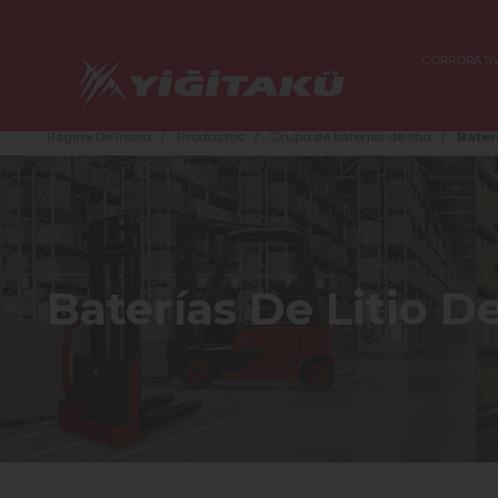
CORPORATİ
Página De Inicio
/
Productos
/
Grupo de baterías de litio
/
Bater
Baterías De Litio D