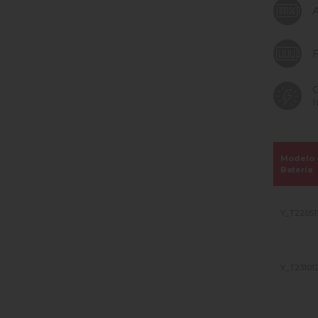
A
Modelo 
Batería
Y_T22051
Y_T23101