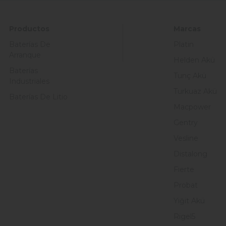
Productos
Marcas
Baterías De
Platin
Arranque
Helden Akü
Baterías
Tunç Akü
Industriales
Turkuaz Akü
Baterías De Litio
Macpower
Gentry
Vesline
Distalong
Fierte
Probat
Yiğit Akü
Rigel5