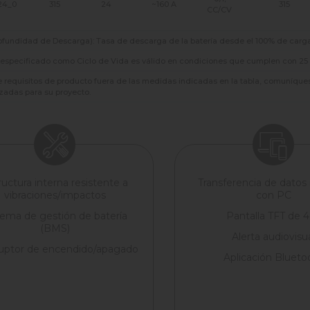
24_0
315
24
~160 A
315
CC/CV
fundidad de Descarga): Tasa de descarga de la batería desde el 100% de carga
r especificado como Ciclo de Vida es válido en condiciones que cumplen con 2
ne requisitos de producto fuera de las medidas indicadas en la tabla, comuníqu
zadas para su proyecto.
ructura interna resistente a
Transferencia de datos 
vibraciones/impactos
con PC
tema de gestión de batería
Pantalla TFT de 4
(BMS)
Alerta audiovisu
ruptor de encendido/apagado
Aplicación Blueto