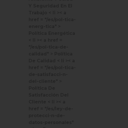
Y Seguridad En El
Trabajo
< li >< a
href = "/es/pol-tica-
energ-tica" >
Política Energética
< li >< a href =
"/es/pol-tica-de-
calidad" > Política
De Calidad
< li >< a
href = "/es/pol-tica-
de-satisfacci-n-
del-cliente" >
Política De
Satisfacción Del
Cliente
< li >< a
href = "/es/ley-de-
protecci-n-de-
datos-personales"