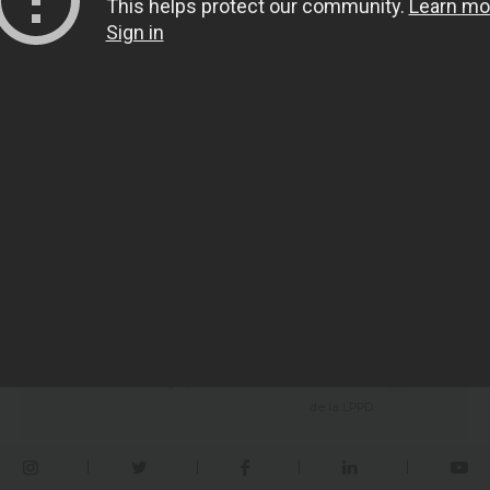
Boletín
Registro
He leído y apruebo el texto de autorización
de la LPPD.