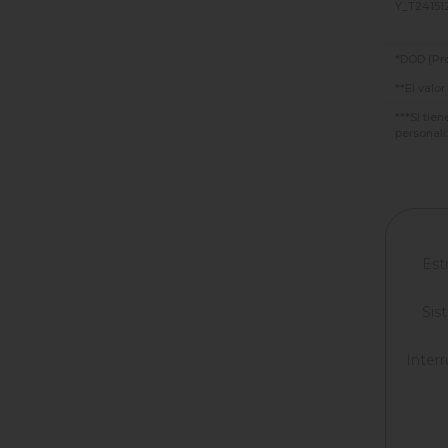
Y_T24151
*DOD (Pro
**El valo
***Si tie
personali
Est
Sis
Inter