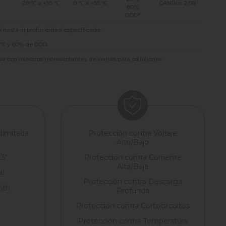
-20 ℃ a +55 ℃
0 ℃ a +55 ℃
CANBus 2.0B
80%
DOD*
 hasta la profundidad especificada.
5 ℃ y 80% de DOD.
ese con nuestros representantes de ventas para soluciones
ilimitada
Protección contra Voltaje
Alto/Bajo
.3"
Protección contra Corriente
Alta/Baja
al
Protección contra Descarga
oth
Profunda
Protección contra Cortocircuitos
Protección contra Temperatura