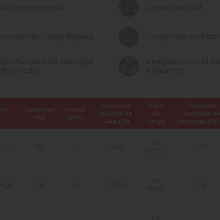
lto Rendimiento
Larga Vida Útil
Función de Carga Rápida
Larga Vida en Esta
Oportunidad de Recarga
Amigable con el M
Intermedia
Ambiente
Corriente
Tipo
Corriente
de
Capacidad
Voltaje
Máxima de
de
Continua d
(Ah)
(VDC)
Carga (A)
Carga
Descarga (A (1
U/I;
24_2
105
24
~50 A
105
CC/CV
U/I;
24_0
210
24
~100 A
210
CC/CV
U/I;