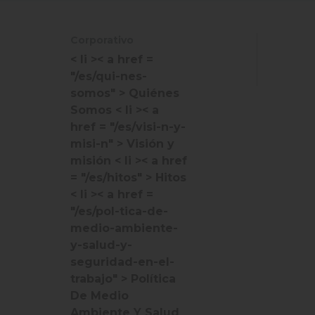
Corporativo
< li >< a href =
"/es/qui-nes-
somos" > Quiénes
Somos
< li >< a
href = "/es/visi-n-y-
misi-n" > Visión y
misión
< li >< a href
= "/es/hitos" > Hitos
< li >< a href =
"/es/pol-tica-de-
medio-ambiente-
y-salud-y-
seguridad-en-el-
trabajo" > Política
De Medio
Ambiente Y Salud