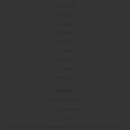
Macpower
Gentry
Vesline
Distalong
Fierte
Probat
Yiğit Akü
Rigel5
Akustone
Medios
Quiénes Somos
Visión y misión
Hitos
Política De Medio Ambiente Y Salud Y Seguridad En El