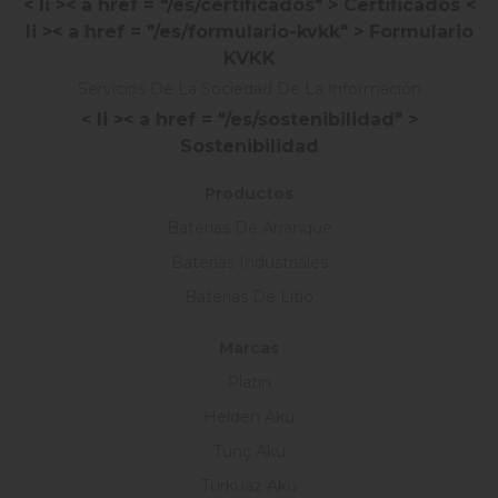
< li >< a href = "/es/certificados" > Certificados
<
li >< a href = "/es/formulario-kvkk" > Formulario
KVKK
Servicios De La Sociedad De La İnformación
< li >< a href = "/es/sostenibilidad" >
Sostenibilidad
Productos
Baterías De Arranque
Baterías Industriales
Baterías De Litio
Marcas
Platin
Helden Akü
Tunç Akü
Turkuaz Akü