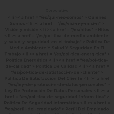
Corporativo
< li >< a href = "/es/qui-nes-somos" > Quiénes
Somos
< li >< a href = "/es/visi-n-y-misi-n" >
Visión y misión
< li >< a href = "/es/hitos" > Hitos
< li >< a href = "/es/pol-tica-de-medio-ambiente-
y-salud-y-seguridad-en-el-trabajo" > Política De
Medio Ambiente Y Salud Y Seguridad En El
Trabajo
< li >< a href = "/es/pol-tica-energ-tica" >
Política Energética
< li >< a href = "/es/pol-tica-
de-calidad" > Política De Calidad
< li >< a href =
"/es/pol-tica-de-satisfacci-n-del-cliente" >
Política De Satisfacción Del Cliente
< li >< a href
= "/es/ley-de-protecci-n-de-datos-personales" >
Ley De Protección De Datos Personales
< li >< a
href = "/es/pol-tica-de-seguridad-inform-tica" >
Política De Seguridad İnformática
< li >< a href =
"/es/perfil-del-empleado" > Perfil Del Empleado