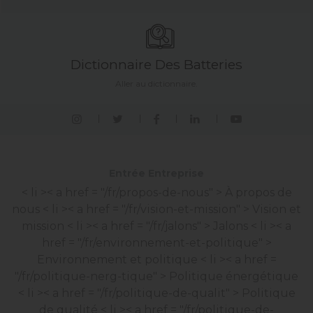
Dictionnaire Des Batteries
Aller au dictionnaire.
Entrée Entreprise
< li >< a href = "/fr/propos-de-nous" > À propos de
nous
< li >< a href = "/fr/vision-et-mission" > Vision et
mission
< li >< a href = "/fr/jalons" > Jalons
< li >< a
href = "/fr/environnement-et-politique" >
Environnement et politique
< li >< a href =
"/fr/politique-nerg-tique" > Politique énergétique
< li >< a href = "/fr/politique-de-qualit" > Politique
de qualité
< li >< a href = "/fr/politique-de-