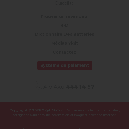
Durabilité
Trouver un revendeur
R-D
Dictionnaire Des Batteries
Médias Yiğit
Contactez
Système de paiement
Alo Akü
444 14 57
Copyright © 2026 Yiğit Akü
Yiğit Akü se réserve le droit de modifier,
corriger et publier
toute information et image sur son site Internet.