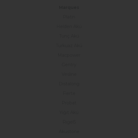
Marques
Platin
Helden Akü
Tunç Akü
Turkuaz Akü
Macpower
Gentry
Vesline
Distalong
Fierte
Probat
Yiğit Akü
Rigel5
Akustone