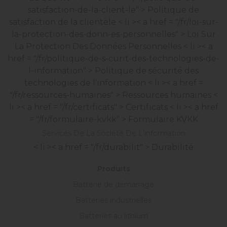
satisfaction-de-la-client-le" > Politique de
satisfaction de la clientèle
< li >< a href = "/fr/loi-sur-
la-protection-des-donn-es-personnelles" > Loi Sur
La Protection Des Données Personnelles
< li >< a
href = "/fr/politique-de-s-curit-des-technologies-de-
l-information" > Politique de sécurité des
technologies de l'information
< li >< a href =
"/fr/ressources-humaines" > Ressources humaines
<
li >< a href = "/fr/certificats" > Certificats
< li >< a href
= "/fr/formulaire-kvkk" > Formulaire KVKK
Services De La Société De L'information
< li >< a href = "/fr/durabilit" > Durabilité
Produits
Batterie de démarrage
Batteries industrielles
Batteries au lithium