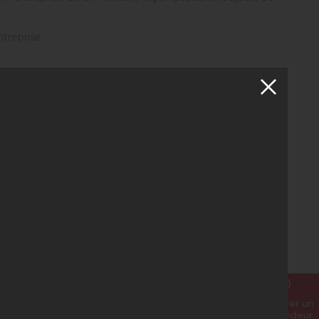
ntreprise.
dividuels. (Tous les cols blancs travaillant chez YİĞİT AKU
 à leurs proches et dans lesquels ils sont
essources de l’entreprise et éviter les dépenses inutiles. Ne
es et empêcher leur utilisation.
, sans discrimination, dans les relations avec les
 relation de confiance avec ses clients.
Trouver un
revendeur