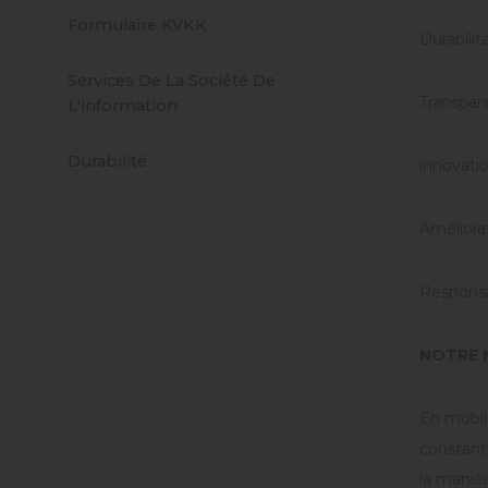
Formulaire KVKK
Durabilit
Services De La Société De
Transpar
L'information
Durabilité
innovati
Améliora
Responsa
NOTRE 
En mobil
constante
la manièr