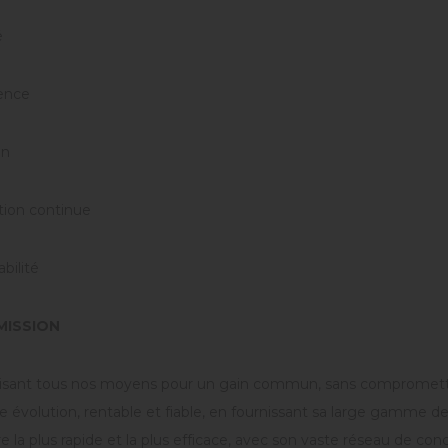
é
ence
on
tion continue
bilité
MISSION
isant tous nos moyens pour un gain commun, sans compromettre n
 évolution, rentable et fiable, en fournissant sa large gamme de
e la plus rapide et la plus efficace, avec son vaste réseau de conc