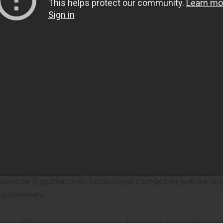
rmer aux exigences légales et réglementaires.
clairement ses clients sur des questions telles que les droits et 
et services qu'elle propose.
x salariés un environnement de travail conforme aux règles de séc
es employés de manière équitable et offrir des chances égales dan
ent et la promotion.
 employer le nombre approprié d’employés pour chaque travail et c
cient de l'importance de l'utilisation des congés annuels par ch
régulièrement.