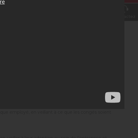
Contactez
obligations, les avantages et les risques concernant les
urité et de santé au travail
s des domaines tels que l'éducation, la carrière, le
onnaître les horaires de travail.
aque employé, en veillant à ce que les congés soient