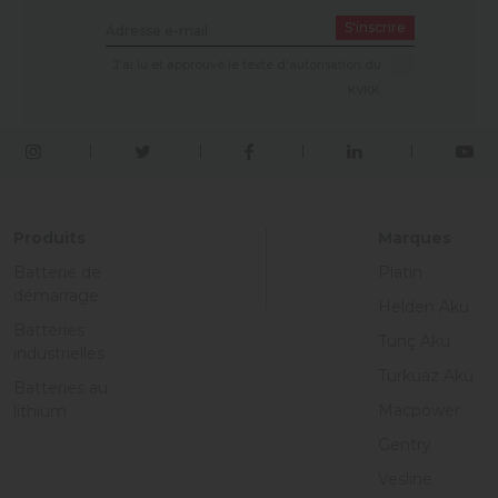
S'inscrire
J'ai lu et approuvé le texte d'autorisation du
KVKK.
Produits
Marques
Batterie de
Platin
démarrage
Helden Akü
Batteries
Tunç Akü
industrielles
Turkuaz Akü
Batteries au
Macpower
lithium
Gentry
Vesline