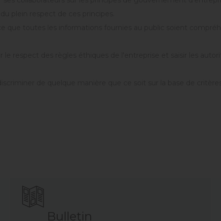
ses collaborateurs sur les principes de gouvernement d’entreprise,
 du plein respect de ces principes.
 ce que toutes les informations fournies au public soient compréh
 le respect des règles éthiques de l'entreprise et saisir les aut
scriminer de quelque manière que ce soit sur la base de critères po
Bulletin