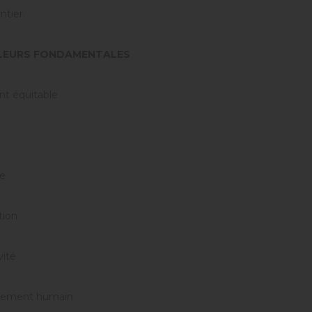
tier.
LEURS FONDAMENTALES
nt équitable
e
tion
vité
ement humain