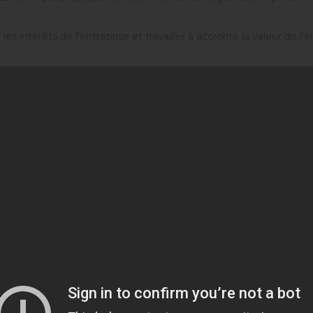
les intérêts de l’entreprise et travailler à accroître la valeur de l’e
ête, discipliné, dévoué et travailleur.
trer en conflit avec les intérêts de l’entreprise et les intérêts in
ent pas de travaux privés qui leur appartiennent ou appartiennent
llement impliqués.)
la plus grande attention à l’utilisation efficace et correcte des r
ser les biens et les ressources de l’entreprise à des fins personnell
ormément à toutes les lois, réglementations et règles applicables
eurs et actionnaires.
ible aux problématiques de ses clients et s’efforcer d’établir une