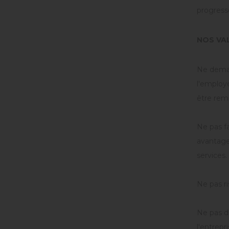
progress
NOS VA
Ne deman
l'employé
être remi
Ne pas fa
avantage
services.
Ne pas ri
Ne pas di
l'entrepr