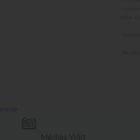
Informer 
s’assurer
Veiller à
Contrôler
Ne pas di
popup
Médias Yiğit