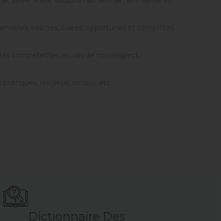
 veiller à leur adoption au sein de l’entreprise et
ensibles, exactes, claires, opportunes et complètes.
orités compétentes en cas de non-respect.
litiques, religieux, raciaux, etc.,
Dictionnaire Des