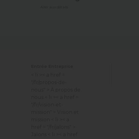
Aller aux détails
Entrée Entreprise
< li >< a href =
"/fr/propos-de-
nous" > À propos de
nous
< li >< a href =
"/fr/vision-et-
mission" > Vision et
mission
< li >< a
href = "/fr/jalons" >
Jalons
< li >< a href