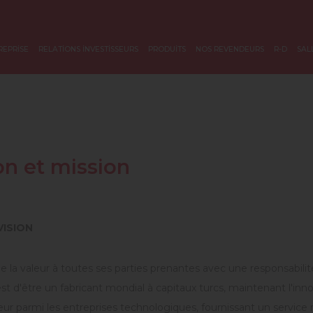
REPRİSE
RELATİONS İNVESTİSSEURS
PRODUİTS
NOS REVENDEURS
R-D
SAL
on et mission
VISION
e la valeur à toutes ses parties prenantes avec une responsabil
est d'être un fabricant mondial à capitaux turcs, maintenant l'inn
ur parmi les entreprises technologiques, fournissant un service 