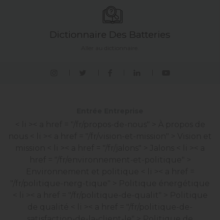
Dictionnaire Des Batteries
Aller au dictionnaire.
Entrée Entreprise
< li >< a href = "/fr/propos-de-nous" > À propos de
nous
< li >< a href = "/fr/vision-et-mission" > Vision et
mission
< li >< a href = "/fr/jalons" > Jalons
< li >< a
href = "/fr/environnement-et-politique" >
Environnement et politique
< li >< a href =
"/fr/politique-nerg-tique" > Politique énergétique
< li >< a href = "/fr/politique-de-qualit" > Politique
de qualité
< li >< a href = "/fr/politique-de-
satisfaction-de-la-client-le" > Politique de