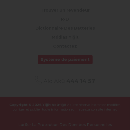
Trouver un revendeur
R-D
Dictionnaire Des Batteries
Médias Yiğit
Contactez
Système de paiement
Alo Akü
444 14 57
Copyright © 2026 Yiğit Akü
Yiğit Akü se réserve le droit de modifier,
corriger et publier
toute information et image sur son site internet.
Loi Sur La Protection Des Données Personnelles