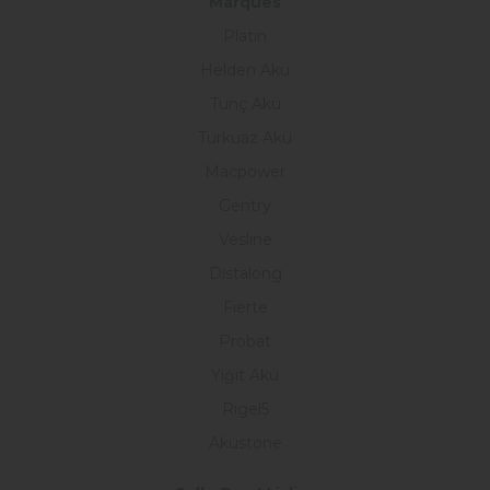
Marques
Platin
Helden Akü
Tunç Akü
Turkuaz Akü
Macpower
Gentry
Vesline
Distalong
Fierte
Probat
Yiğit Akü
Rigel5
Akustone