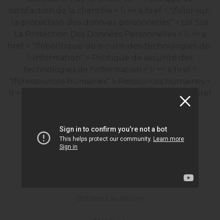
satisfaction de la clientèle
< li >< a href = "/fr/loi-sur-
la-protection-des-donn-es-personnelles" > Loi Sur
La Protection Des Données Personnelles
< li >< a
href = "/fr/politique-de-s-curit-des-technologies-de-
l-information" > Politique de sécurité des
technologies de l'information
< li >< a href =
"/fr/ressources-humaines" > Ressources humaines
<
li >< a href = "/fr/certificats" > Certificats
< li >< a href
= "/fr/formulaire-kvkk" > Formulaire KVKK
Services De La Société De L'information
< li >< a href = "/fr/durabilit" > Durabilité
Produits
Batterie de démarrage
Batteries industrielles
Batteries au lithium