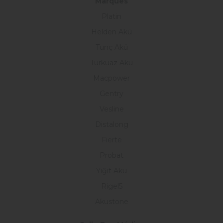
Marques
Platin
Helden Akü
Tunç Akü
Turkuaz Akü
Macpower
Gentry
Vesline
Distalong
Fierte
Probat
Yiğit Akü
Rigel5
Akustone