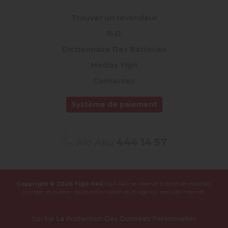
Trouver un revendeur
R-D
Dictionnaire Des Batteries
Médias Yiğit
Contactez
Système de paiement
Alo Akü
444 14 57
Copyright © 2026 Yiğit Akü
Yiğit Akü se réserve le droit de modifier,
corriger et publier
toute information et image sur son site internet.
Loi Sur La Protection Des Données Personnelles