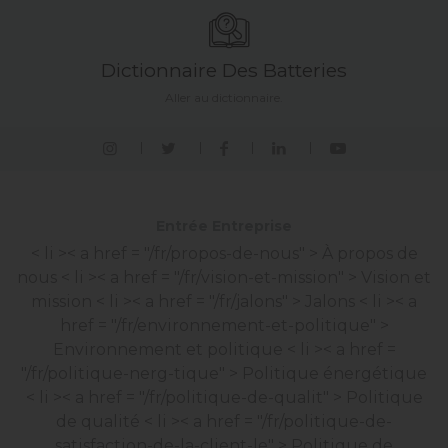
Dictionnaire Des Batteries
Aller au dictionnaire.
Entrée Entreprise
< li >< a href = "/fr/propos-de-nous" > À propos de
nous
< li >< a href = "/fr/vision-et-mission" > Vision et
mission
< li >< a href = "/fr/jalons" > Jalons
< li >< a
href = "/fr/environnement-et-politique" >
Environnement et politique
< li >< a href =
"/fr/politique-nerg-tique" > Politique énergétique
< li >< a href = "/fr/politique-de-qualit" > Politique
de qualité
< li >< a href = "/fr/politique-de-
satisfaction-de-la-client-le" > Politique de