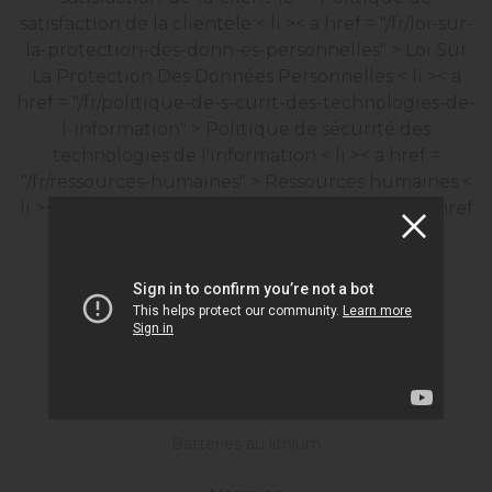
satisfaction de la clientèle
< li >< a href = "/fr/loi-sur-
la-protection-des-donn-es-personnelles" > Loi Sur
La Protection Des Données Personnelles
< li >< a
href = "/fr/politique-de-s-curit-des-technologies-de-
l-information" > Politique de sécurité des
technologies de l'information
< li >< a href =
"/fr/ressources-humaines" > Ressources humaines
<
li >< a href = "/fr/certificats" > Certificats
< li >< a href
= "/fr/formulaire-kvkk" > Formulaire KVKK
Services De La Société De L'information
< li >< a href = "/fr/durabilit" > Durabilité
Produits
Batterie de démarrage
Batteries industrielles
Batteries au lithium