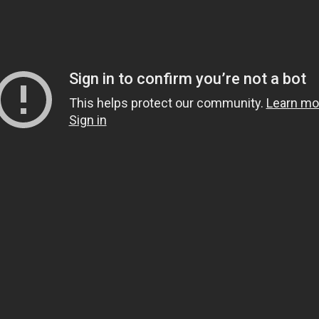
KVKK.
Produits
Marques
Batterie de
Platin
démarrage
Helden Akü
Batteries
Tunç Akü
industrielles
Turkuaz Akü
Batteries au
Macpower
lithium
Gentry
Vesline
Distalong
Fierte