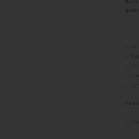
Batte
qualit
Plaq
Pui
Con
Long
Con
DOMA
Véh