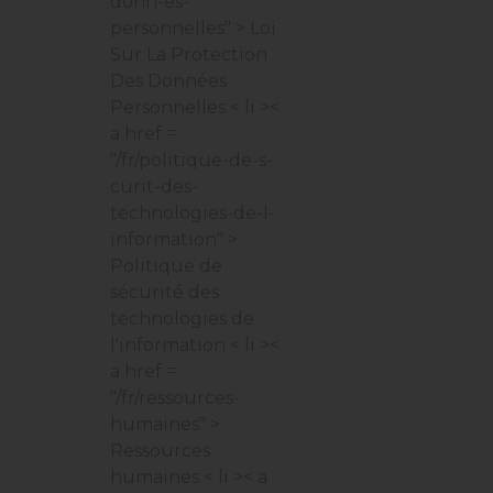
donn-es-
personnelles" > Loi
Sur La Protection
Des Données
Personnelles
< li ><
a href =
"/fr/politique-de-s-
curit-des-
technologies-de-l-
information" >
Politique de
sécurité des
technologies de
l'information
< li ><
a href =
"/fr/ressources-
humaines" >
Ressources
humaines
< li >< a