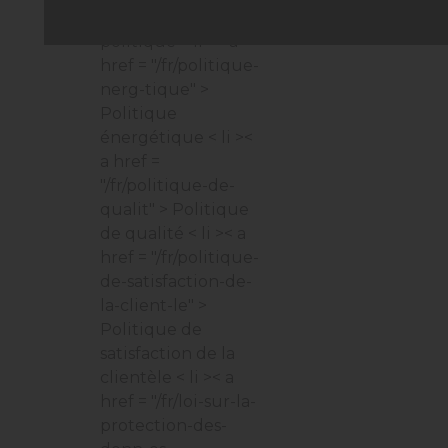
Environnement et
politique
< li >< a
href = "/fr/politique-
nerg-tique" >
Politique
énergétique
< li ><
a href =
"/fr/politique-de-
qualit" > Politique
de qualité
< li >< a
href = "/fr/politique-
de-satisfaction-de-
la-client-le" >
Politique de
satisfaction de la
clientèle
< li >< a
href = "/fr/loi-sur-la-
protection-des-