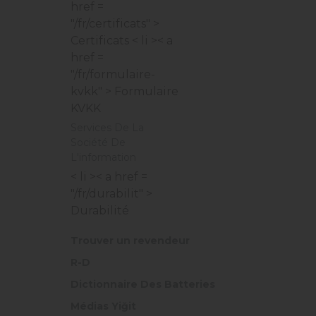
href =
"/fr/certificats" >
Certificats
< li >< a
href =
"/fr/formulaire-
kvkk" > Formulaire
KVKK
Services De La
Société De
L'information
< li >< a href =
"/fr/durabilit" >
Durabilité
Trouver un revendeur
R-D
Dictionnaire Des Batteries
Médias Yiğit