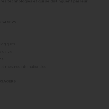
ères technologies et qui se distinguent par leur
ASSAGERS
logiques.
 de vie.
es,
et mesures internationales
ASSAGERS