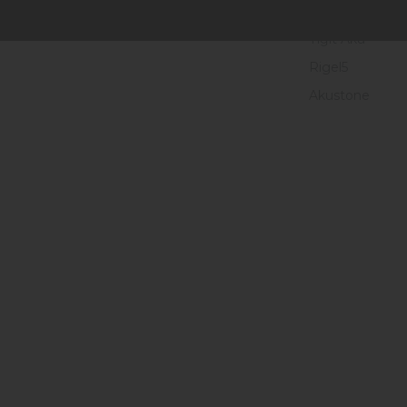
Probat
Yiğit Akü
Rigel5
Akustone