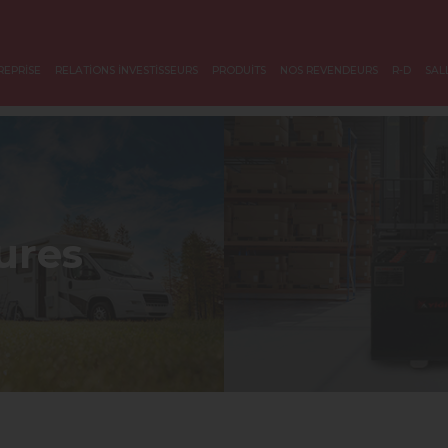
REPRİSE
RELATİONS İNVESTİSSEURS
PRODUİTS
NOS REVENDEURS
R-D
SAL
ures