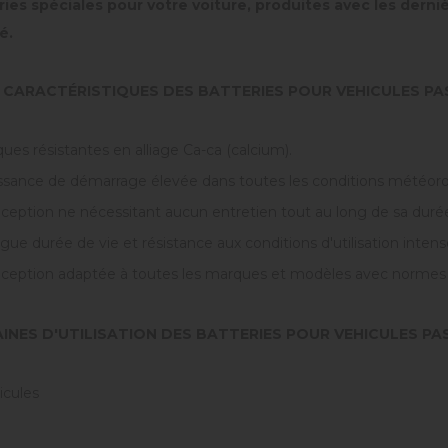
ries spéciales pour votre voiture, produites avec les derni
é.
CARACTÉRISTIQUES DES BATTERIES POUR VEHICULES P
ues résistantes en alliage Ca-ca (calcium).
ssance de démarrage élevée dans toutes les conditions météoro
ception ne nécessitant aucun entretien tout au long de sa durée
ue durée de vie et résistance aux conditions d'utilisation intens
ception adaptée à toutes les marques et modèles avec normes 
INES D'UTILISATION DES BATTERIES POUR VEHICULES P
icules