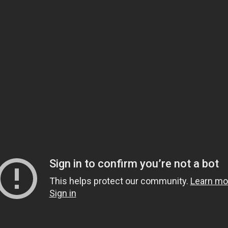
لقد قرأت ووافقت على نص إذن حماية البيانات الشخصية
منتجات
علامات تجارية
اعة بطاريات البداية
Platin
اعة بطاريات صناعية
Helden Akü
موعة بطاريات
Tunç Akü
ليثيوم
Turkuaz Akü
Macpower
Gentry
Vesline
Distalong
Fierte