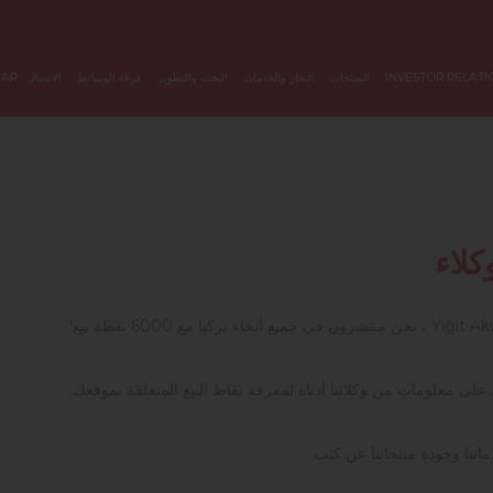
INVESTOR RELATI
المنتجات
التجار والخدمات
البحث والتطوير
غرفة الوسائط
الاتصال
LAR
كلاء
Yiğit Ak
، نحن منتشرون في جميع أنحاء تركيا مع 6000 نقطة بيع!
لى معلومات من وكلائنا أدناه لمعرفة نقاط البيع المتعلقة بموقعك.
اتنا وجودة منتجاتنا عن كثب.