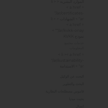
الموارد البشرية
< li >
< a href =
"/ar/certificates-
ar" > الشهادات
< li >
< a href =
"/ar/kvkk-onay" >
نموذج KVKK
خدمات مجتمع
المعلومات
< li >< a href =
"/ar/sustainability-
ar" > الاستدامة
البحث عن الوكيل
البحث والتطوير
قاموس مصطلحات البطارية
يجيت ميديا
اتصال