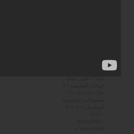
والسلامة المهنية
< li
>< a href = "/ar/" >
سياسة الطاقة
< li >
< a href = "/ar/" >
سياسة الجودة
< li ><
a href = "/ar/" >
سياسة رضا العملاء
<
li >< a href =
"/ar/personal-
data-protection-
law" > قانون حماية
البيانات الشخصية
< li
>< a href = "/ar/" >
سياسة أمن تكنولوجيا
المعلومات
< li >< a
href =
"/ar/human-
resources" >