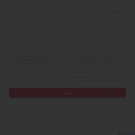
أوافق على أن تكون تفاصيل الاتصال التي قدمتها أعلاه يمكن تخزينها ومشاركتها من
قبل جهتك لجميع أنواع التواصل التجاري، خاصة من أجل تقديم لي مزايا متنوعة، وإرسال
جميع أنواع رسائل الاتصال للمبيعات والتسويق وأغراض مماثلة وفقًا للقانون رقم 6563
بشأن تنظيم التجارة الإلكترونية، ولائحة الاتصال التجاري والرسائل التجارية الإلكترونية.
موافق على معالجة
بياناتي الشخصية
بالطريقة وللأغراض المبينة في إشعار المعلومات
حول معالجة البيانات الشخصية.
popup