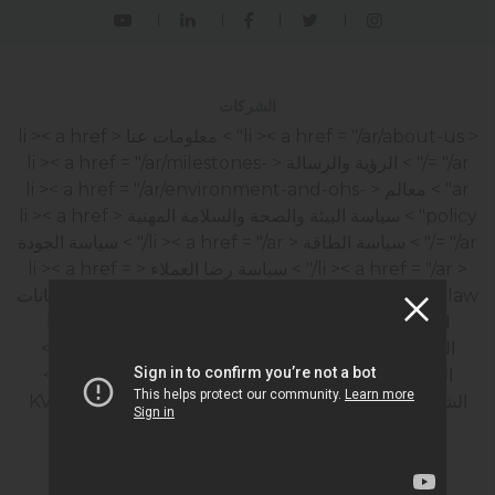
الشركات
< li >< a href = "/ar/about-us" > معلومات عنا
< li >< a href
= "/ar/" > الرؤية والرسالة
< li >< a href = "/ar/milestones-
ar" > معالم
< li >< a href = "/ar/environment-and-ohs-
policy" > سياسة البيئة والصحة والسلامة المهنية
< li >< a href
= "/ar/" > سياسة الطاقة
< li >< a href = "/ar/" > سياسة الجودة
< li >< a href = "/ar/" > سياسة رضا العملاء
< li >< a href =
"/ar/personal-data-protection-law" > قانون حماية البيانات
الشخصية
< li >< a href = "/ar/" > سياسة أمن تكنولوجيا
المعلومات
< li >< a href = "/ar/human-resources" >
الموارد البشرية
< li >< a href = "/ar/certificates-ar" >
الشهادات
< li >< a href = "/ar/kvkk-onay" > نموذج KVKK
خدمات مجتمع المعلومات
< li >< a href = "/ar/sustainability-ar" > الاستدامة