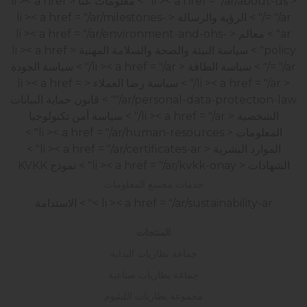
< li >< a href = "/ar/about-us" > معلومات عنا
< li >< a href
= "/ar/" > الرؤية والرسالة
< li >< a href = "/ar/milestones-
ar" > معالم
< li >< a href = "/ar/environment-and-ohs-
policy" > سياسة البيئة والصحة والسلامة المهنية
< li >< a href
= "/ar/" > سياسة الطاقة
< li >< a href = "/ar/" > سياسة الجودة
< li >< a href = "/ar/" > سياسة رضا العملاء
< li >< a href =
"/ar/personal-data-protection-law" > قانون حماية البيانات
الشخصية
< li >< a href = "/ar/" > سياسة أمن تكنولوجيا
المعلومات
< li >< a href = "/ar/human-resources" >
الموارد البشرية
< li >< a href = "/ar/certificates-ar" >
الشهادات
< li >< a href = "/ar/kvkk-onay" > نموذج KVKK
خدمات مجتمع المعلومات
< li >< a href = "/ar/sustainability-ar" > الاستدامة
المنتجات
جماعة بطاريات البداية
جماعة بطاريات صناعية
مجموعة بطاريات الليثيوم