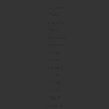
علامات تجارية
Platin
Helden Akü
Tunç Akü
Turkuaz Akü
Macpower
Gentry
Vesline
Distalong
Fierte
Probat
Yiğit Akü
Rigel5
Akustone