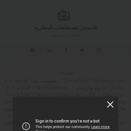
قاموس مصطلحات البطارية
الانتقال إلى المعجم
الشركات
< li >< a href = "/ar/about-us" > معلومات عنا
< li >< a href
= "/ar/" > الرؤية والرسالة
< li >< a href = "/ar/milestones-
ar" > معالم
< li >< a href = "/ar/environment-and-ohs-
policy" > سياسة البيئة والصحة والسلامة المهنية
< li >< a href
= "/ar/" > سياسة الطاقة
< li >< a href = "/ar/" > سياسة الجودة
< li >< a href = "/ar/" > سياسة رضا العملاء
< li >< a href =
"/ar/personal-data-protection-law" > قانون حماية البيانات
الشخصية
< li >< a href = "/ar/" > سياسة أمن تكنولوجيا