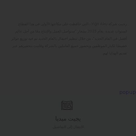
رحبت شركة
Yiğit Akü
، التي حافظت على مكانتها الأولى في هذا القطاع
لسنوات عديدة، بعام 2023 بشعار "سنواصل العمل والإنتاج معًا من أجل عالم
أفضل في العام الجديد"، من خلال تنظيم احتفال بالعام الجديد تم فيه توزيع جوائز
خصيصًا لكبار الموظفين وبحضور جميع العاملين بالشركة وقامت بتحفيزهم عبر
تقديم الهدايا لهم.
popup
يجيت ميديا
الانتقال إلى التفاصيل.