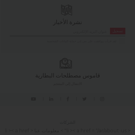
نشرة الأخبار
تسجيل
لقد قرأت ووافقت على نص إذن حماية البيانات الشخصية
قاموس مصطلحات البطارية
الانتقال إلى المعجم
الشركات
< li >< a href = "/ar/about-us" > معلومات عنا
< li >< a href