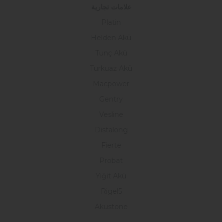
علامات تجارية
Platin
Helden Akü
Tunç Akü
Turkuaz Akü
Macpower
Gentry
Vesline
Distalong
Fierte
Probat
Yiğit Akü
Rigel5
Akustone