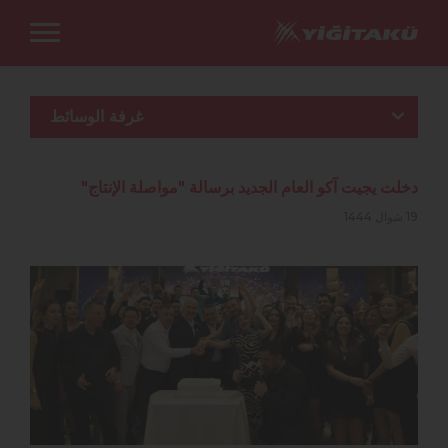
غرفة الوسائط
دخلت يجيت آكو العام الجديد برسالة "مواصلة الإنتاج"
19 شوال 1444