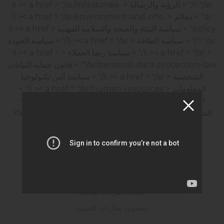
= "/ar/" > الرؤية والرسالة
< li >< a href = "/ar/milestones-
ar" > معالم
< li >< a href = "/ar/environment-and-ohs-
policy" > سياسة البيئة والصحة والسلامة المهنية
< li >< a href
= "/ar/" > سياسة الطاقة
< li >< a href = "/ar/" > سياسة الجودة
< li >< a href = "/ar/" > سياسة رضا العملاء
< li >< a href =
"/ar/personal-data-protection-law" > قانون حماية البيانات
الشخصية
< li >< a href = "/ar/" > سياسة أمن تكنولوجيا
المعلومات
< li >< a href = "/ar/human-resources" >
الموارد البشرية
< li >< a href = "/ar/certificates-ar" >
الشهادات
< li >< a href = "/ar/kvkk-onay" > نموذج KVKK
خدمات مجتمع المعلومات
< li >< a href = "/ar/sustainability-ar" > الاستدامة
المنتجات
جماعة بطاريات البداية
جماعة بطاريات صناعية
مجموعة بطاريات الليثيوم