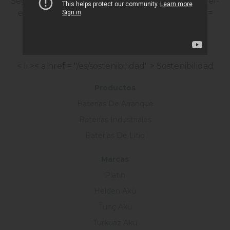
Seguridad İnformática
< li >< a href = "/es/perfil-del-
empleado" > Perfil Del Empleado
< li >< a href =
"/es/certificados" > Certificados
< li >< a href =
"/es/formulario-kvkk" > Formulario KVKK
Servicios De La Sociedad De La İnformación
< li >< a href = "/es/sostenibilidad" > Sostenibilidad
Productos
Baterías De Arranque
Baterías Industriales
Baterías De Litio
Marcas
Platin
Helden Akü
Tunç Akü
Turkuaz Akü