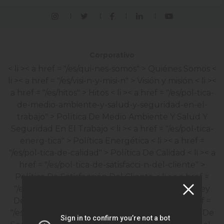
Corporativo
< li >< a href = "/es/qui-nes-somos" > Quiénes Somos
<
li >< a href = "/es/visi-n-y-misi-n" > Visión y misión
< li ><
a href = "/es/hitos" > Hitos
< li >< a href = "/es/pol-tica-
de-medio-ambiente-y-salud-y-seguridad-en-el-
trabajo" > Política De Medio Ambiente Y Salud Y
Seguridad En El Trabajo
< li >< a href = "/es/pol-tica-
energ-tica" > Política Energética
< li >< a href =
"/es/pol-tica-de-calidad" > Política De Calidad
< li >< a
href = "/es/pol-tica-de-satisfacci-n-del-cliente" >
Política De Satisfacción Del Cliente
< li >< a href =
"/es/ley-de-protecci-n-de-datos-personales" > Ley
De Protección De Datos Personales
< li >< a href =
"/es/pol-tica-de-seguridad-inform-tica" > Política De