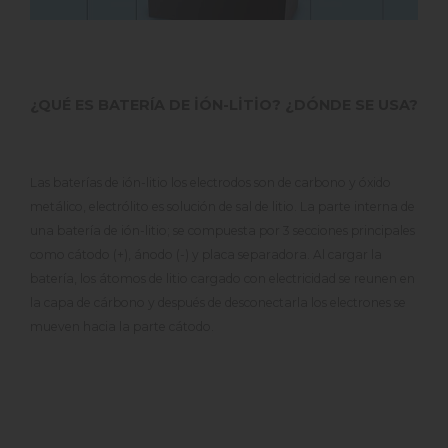
¿QUÉ ES BATERÍA DE İÓN-LİTİO? ¿DÓNDE SE USA?
Las baterías de ión-litio los electrodos son de carbono y óxido
metálico, electrólito es solución de sal de litio. La parte interna de
una batería de ión-litio; se compuesta por 3 secciones principales
como cátodo (+), ánodo (-) y placa separadora. Al cargar la
batería, los átomos de litio cargado con electricidad se reunen en
la capa de cárbono y después de desconectarla los electrones se
mueven hacia la parte cátodo.