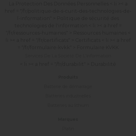
La Protection Des Données Personnelles
< li >< a
href = "/fr/politique-de-s-curit-des-technologies-de-
l-information" > Politique de sécurité des
technologies de l'information
< li >< a href =
"/fr/ressources-humaines" > Ressources humaines
<
li >< a href = "/fr/certificats" > Certificats
< li >< a href
= "/fr/formulaire-kvkk" > Formulaire KVKK
Services De La Société De L'information
< li >< a href = "/fr/durabilit" > Durabilité
Produits
Batterie de démarrage
Batteries industrielles
Batteries au lithium
Marques
Platin