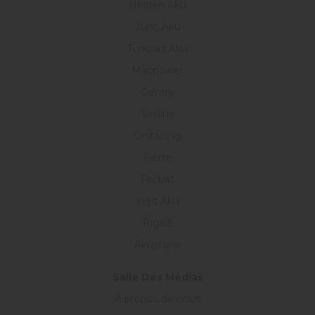
Helden Akü
Tunç Akü
Turkuaz Akü
Macpower
Gentry
Vesline
Distalong
Fierte
Probat
Yiğit Akü
Rigel5
Akustone
Salle Des Médias
À propos de nous