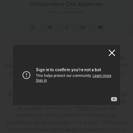
Dictionnaire Des Batteries
Aller au dictionnaire.
Entrée Entreprise
< li >< a href = "/fr/propos-de-nous" > À propos de
nous
< li >< a href = "/fr/vision-et-mission" > Vision et
mission
< li >< a href = "/fr/jalons" > Jalons
< li >< a
href = "/fr/environnement-et-politique" >
Environnement et politique
< li >< a href =
"/fr/politique-nerg-tique" > Politique énergétique
< li >< a href = "/fr/politique-de-qualit" > Politique
de qualité
< li >< a href = "/fr/politique-de-
satisfaction-de-la-client-le" > Politique de
satisfaction de la clientèle
< li >< a href = "/fr/loi-sur-
la-protection-des-donn-es-personnelles" > Loi Sur