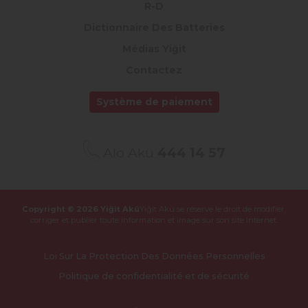
R-D
Dictionnaire Des Batteries
Médias Yiğit
Contactez
Système de paiement
Alo Akü
444 14 57
Copyright © 2026 Yiğit Akü
Yiğit Akü se réserve le droit de modifier,
corriger et publier
toute information et image sur son site Internet.
Loi Sur La Protection Des Données Personnelles
Politique de confidentialité et de sécurité