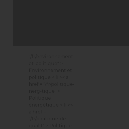
nous" > À propos de
nous
< li >< a href =
"/fr/vision-et-
mission" > Vision et
mission
< li >< a
href = "/fr/jalons" >
Jalons
< li >< a href
=
"/fr/environnement-
et-politique" >
Environnement et
politique
< li >< a
href = "/fr/politique-
nerg-tique" >
Politique
énergétique
< li ><
a href =
"/fr/politique-de-
qualit" > Politique