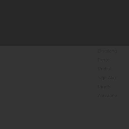
Batteries
Tunç Akü
industrielles
Turkuaz Akü
Batteries au
Macpower
lithium
Gentry
Vesline
Distalong
Fierte
Probat
Yiğit Akü
Rigel5
Akustone