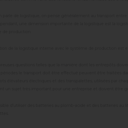
parle de logistique, on pense généralement au transport entre le fou
Cependant, une dimension importante de la logistique est la log
e de production.
ation de la logistique interne avec le système de production es
uses questions telles que la manière dont les entrepôts doivent
 périodes le transport doit être effectué peuvent être traitées dans
ots élévateurs électriques et des transpalettes, utilisées par ch
t un sujet très important pour une entreprise et doivent être g
ssible d'utiliser des batteries au plomb-acide et des batteries au l
ttes.