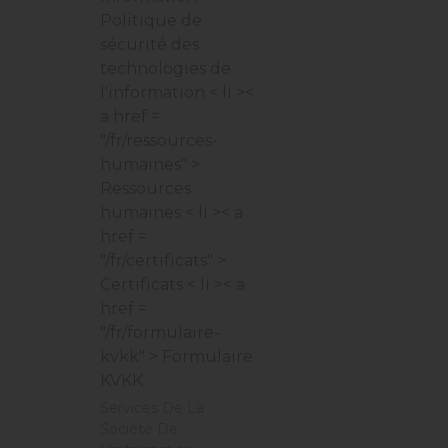
Politique de
sécurité des
technologies de
l'information
< li ><
a href =
"/fr/ressources-
humaines" >
Ressources
humaines
< li >< a
href =
"/fr/certificats" >
Certificats
< li >< a
href =
"/fr/formulaire-
kvkk" > Formulaire
KVKK
Services De La
Société De