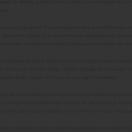
 avant de décider quelle batterie utiliser, il est nécessaire de c
gies.
ne pouvez pas ajouter d'eau chaque semaine aux batteries que vou
 d'entretien régulier et si votre temps de remplacement de la ba
ez utiliser vos batteries pendant beaucoup plus longtemps sans 
les batteries au plomb-acide émettent du gaz pendant l'utilisati
e raison, une zone de charge ventilée spéciale est nécessaire. 
 possible de les charger en toute sécurité dans l'installation.
eries au plomb-acide peuvent être utilisées pendant longtemps lo
 complet et elles perdent leur capacité en cas de charge interm
um autant que vous le souhaitez à tout moment et vous n'aurez 
il est possible de charger vos batteries au lithium en seulement 