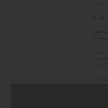
lieu des
En termes
Yiğit Bat
élévateur
Si vous l
des batte
vous allez
Pour obt