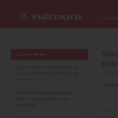
ENTRÉE ENT
Solu
Lityum News
Ent
Quel monde nous attend en cas
de panne d'électricité de grande
14 Ağusto
ampleur ?
L'impor
Solutions durables de piles au
lithium pour la gestion des
entrepôts
Jusqu'à 
elle est