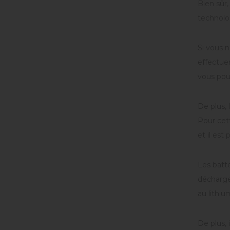
Bien sûr,
technolo
Si vous 
effectuer
vous pouv
De plus, 
Pour cett
et il est
Les batt
décharge
au lithi
De plus, 