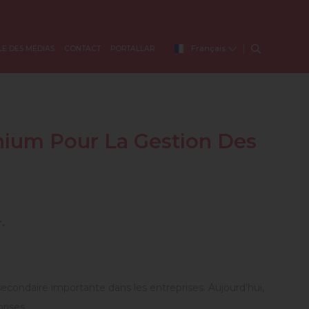
Français
LE DES MÉDİAS
CONTACT
PORTALLAR
thium Pour La Gestion Des
.
condaire importante dans les entreprises. Aujourd'hui,
rises.