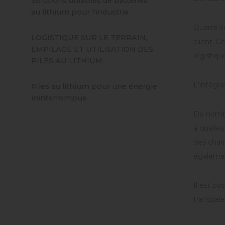
Solutions durables de batteries
au lithium pour l'industrie
Quand on 
LOGISTIQUE SUR LE TERRAIN,
client. 
EMPILAGE ET UTILISATION DES
logistiqu
PILES AU LITHIUM
L'intégr
Piles au lithium pour une énergie
ininterrompue
De nombre
à quelles
des chari
égalemen
Il est po
transpale