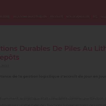
REPRİSE
RELATİONS İNVESTİSSEURS
PRODUİTS
NOS REVENDEURS
R-D
SAL
tions Durables De Piles Au Li
repôts
s 2023
tance de la gestion logistique s'accroît de jour en jour
récemment, la logistique était considérée comme une fonction se
 considérée comme l'une des fonctions fondamentales des entrep