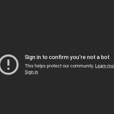
Bulletin
S'inscrire
J'ai lu et approuvé le texte d'autorisation du
KVKK.
Produits
Marques
Batterie de
Platin
démarrage
Helden Akü