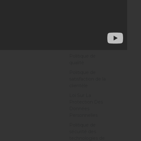
Vision et mission
Jalons
Environnement
et politique
Politique
énergétique
Politique de
qualité
Politique de
satisfaction de la
clientèle
Loi Sur La
Protection Des
Données
Personnelles
Politique de
sécurité des
technologies de