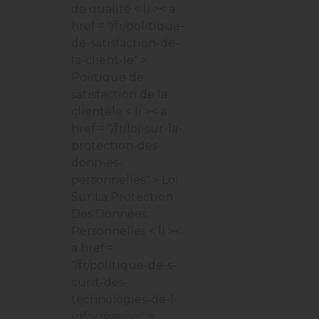
de qualité
< li >< a
href = "/fr/politique-
de-satisfaction-de-
la-client-le" >
Politique de
satisfaction de la
clientèle
< li >< a
href = "/fr/loi-sur-la-
protection-des-
donn-es-
personnelles" > Loi
Sur La Protection
Des Données
Personnelles
< li ><
a href =
"/fr/politique-de-s-
curit-des-
technologies-de-l-
information" >