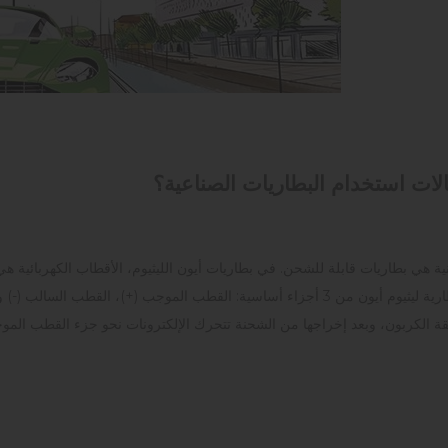
لات استخدام البطاريات الصناعية؟
ونية هي بطاريات قابلة للشحن. في بطاريات أيون الليثيوم، الأقطاب الكهربائية ه
يتكون داخل بطارية ليثيوم أيون من 3 أجزاء أساسية: القطب الموجب (+)، ا
بقة الكربون، وبعد إخراجها من الشحنة تتحرك الإلكترونات نحو جزء القطب المو