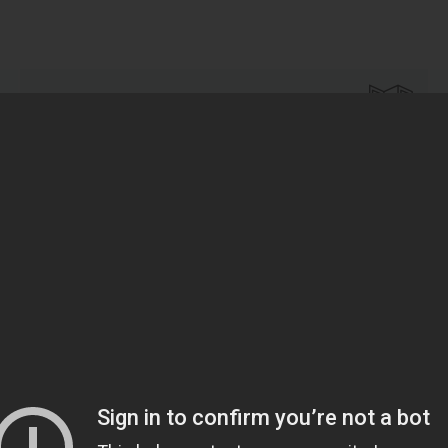
نشرة الأخبار
تسجيل
لقد قرأت ووافقت على نص إذن حماية البيانات الشخصية
منتجات
علامات تجارية
اعة بطاريات البداية
Platin
اعة بطاريات صناعية
Helden Akü
موعة بطاريات
Tunç Akü