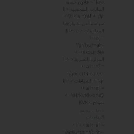
law" > قانون حماية
البيانات الشخصية
< li
>< a href = "/ar/" >
سياسة أمن تكنولوجيا
المعلومات
< li >< a
href =
"/ar/human-
resources" >
الموارد البشرية
< li >
< a href =
"/ar/certificates-
ar" > الشهادات
< li >
< a href =
"/ar/kvkk-onay" >
نموذج KVKK
خدمات مجتمع
المعلومات
< li >< a href =
"/ar/sustainability-