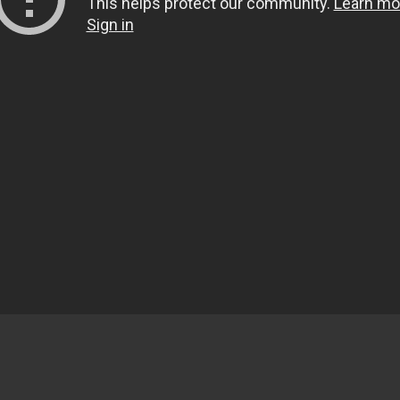
ليثيوم
Turkuaz Akü
Macpower
Gentry
Vesline
Distalong
Fierte
Probat
Yiğit Akü
Rigel5
Akustone