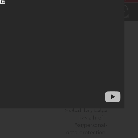
ال
الرؤية والرسالة
< li >
< a href =
اتصال
"/ar/milestones-
ar" > معالم
< li >< a
href =
"/ar/environment-
and-ohs-policy" >
سياسة البيئة والصحة
والسلامة المهنية
< li
>< a href = "/ar/" >
سياسة الطاقة
< li >
< a href = "/ar/" >
سياسة الجودة
< li ><
a href = "/ar/" >
سياسة رضا العملاء
<
li >< a href =
"/ar/personal-
data-protection-