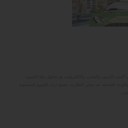
ي أكسيد الكربون والمعدن، والإلكتروليت هو محلول ملح الليثيوم.
لقطب السالب (-) واللوحة الفاصلة. عند شحن البطارية، تتجمع ذرات الليثيوم المشحونة
جب.