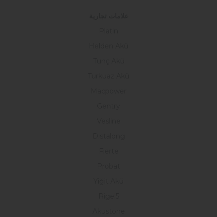
علامات تجارية
Platin
Helden Akü
Tunç Akü
Turkuaz Akü
Macpower
Gentry
Vesline
Distalong
Fierte
Probat
Yiğit Akü
Rigel5
Akustone