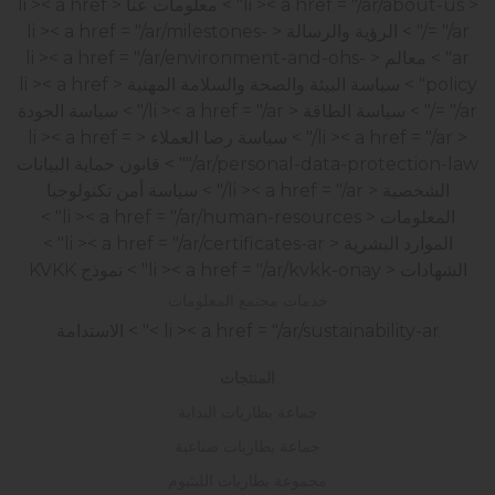
< li >< a href = "/ar/about-us" > معلومات عنا
< li >< a href
= "/ar/" > الرؤية والرسالة
< li >< a href = "/ar/milestones-
ar" > معالم
< li >< a href = "/ar/environment-and-ohs-
policy" > سياسة البيئة والصحة والسلامة المهنية
< li >< a href
= "/ar/" > سياسة الطاقة
< li >< a href = "/ar/" > سياسة الجودة
< li >< a href = "/ar/" > سياسة رضا العملاء
< li >< a href =
"/ar/personal-data-protection-law" > قانون حماية البيانات
الشخصية
< li >< a href = "/ar/" > سياسة أمن تكنولوجيا
المعلومات
< li >< a href = "/ar/human-resources" >
الموارد البشرية
< li >< a href = "/ar/certificates-ar" >
الشهادات
< li >< a href = "/ar/kvkk-onay" > نموذج KVKK
خدمات مجتمع المعلومات
< li >< a href = "/ar/sustainability-ar" > الاستدامة
المنتجات
جماعة بطاريات البداية
جماعة بطاريات صناعية
مجموعة بطاريات الليثيوم