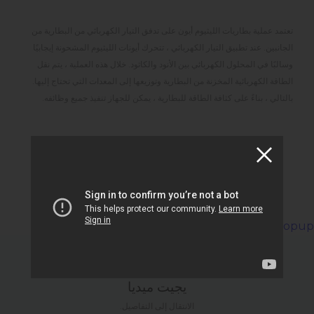
تعتمد عملية بطاريات الليثيوم أيون على تدفق التيار الكهربائي من البطارية من
الجانبين. عند تطبيق التيار الكهربائي ، تتحرك أيونات الليثيوم المشحونة إيجابيًا
وسالبًا في المحلول الكهربائي بين الأنود والكاثود. خلال هذه العملية ، يتم نقل
الطاقة الكهربائية المخزنة من البطارية وتوزيعها إلى المعدات التي تحتاج إليها.
بالتالي ، بناءً على كثافة الطاقة للبطارية ، يمكن للجهاز تنفيذ جميع وظائفه.
popup
يجيت ميديا
الانتقال إلى التفاصيل.