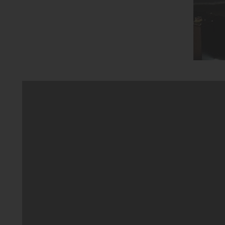
Yiğit Akü
Otomotiv 
sergileye
lityum ak
teknoloji
bir çözüm 
önemli bi
teknoloji
sektöre y