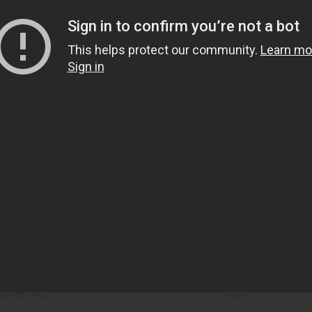
Haber Bülteni
Kaydol
KVKK İzin metnini okudum, onaylıyorum.
rünler
Markalarımız
tarter Akü
Platin