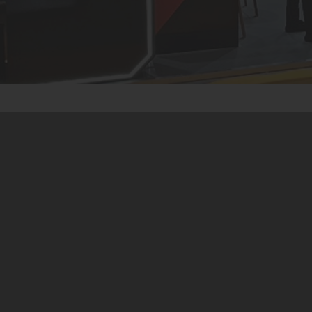
, 10-12 Aralık 2024 tarihleri arasında Dubai World Trade Centre’
sektörünün en önemli organizasyonlarından biri olan bu fuarda Yiğ
rek ziyaretçilerin yoğun ilgisini çekti. S2-G24 numaralı standında mis
ü teknolojilerine odaklandı. Yenilikçi ve çevre dostu lityum aküler
k yeniliklerini tanıtarak fark yarattı. Yiğit Akü yetkilileri, lityum 
haline geldiğini vurguladı. Yetkililer, fuarın bu yenilikçi teknolojil
r fırsat sunduğunu ifade etti. Automechanika Dubai, otomotiv yed
leri gibi birçok alanda önde gelen firmaları bir araya getiren küres
ön veren ürünlerini sergileyerek global pazardaki görünürlüğünü v