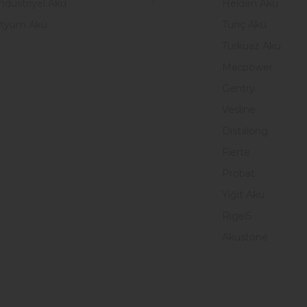
ndüstriyel Akü
Helden Akü
ityum Akü
Tunç Akü
Turkuaz Akü
Macpower
Gentry
Vesline
Distalong
Fierte
Probat
Yiğit Akü
Rigel5
Akustone