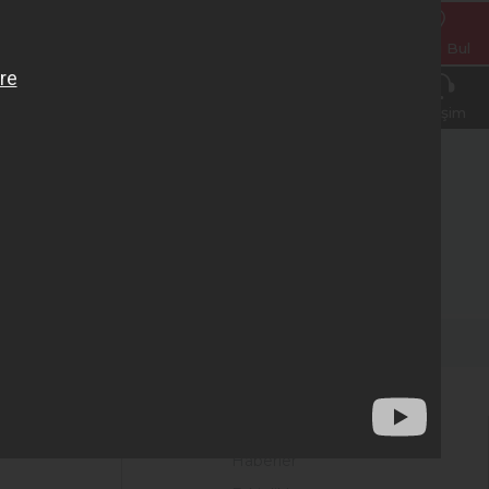
Bayi Bul
İletişim
Akü Sözlük
Sözlüğe git
Medya Odası
Haberler