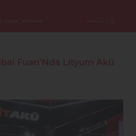
Türkçe
I
İLETİŞİM
PORTALLAR
bai Fuarı’Nda Lityum Akü