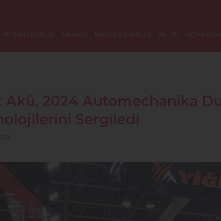
YATIRIMCI İLİŞKİLERİ
ÜRÜNLER
BAYİLER & SERVİSLER
AR - GE
MEDYA ODAS
t Akü, 2024 Automechanika Du
olojilerini Sergiledi
2024