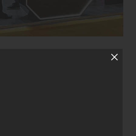
da düzenlenen Automechanika Dubai Fuarında yer aldı.
it Akü, starter, endüstriyel ve lityum akü ürün gruplarını
afirlerini ağırlayan Yiğit Akü, bu yılki katılımında özellikle
iyle dikkat çeken şirket, sektördeki en son gelişmeleri ve
akülerin otomotiv sektöründe giderek daha fazla tercih edilen
ere olan ilgiyi artırmak ve yeni iş bağlantıları kurmak için
ek parça ve aksesuarları, servis ekipmanları ve araç
el bir platform olarak öne çıkıyor. Yiğit Akü, bu platformda
e etkisini artırmayı hedefliyor.