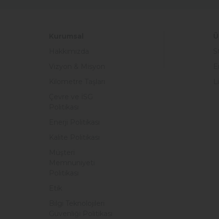
Kurumsal
Ü
Hakkımızda
S
Vizyon & Misyon
E
Kilometre Taşları
L
Çevre ve İSG
Politikası
Enerji Politikası
Kalite Politikası
Müşteri
Memnuniyeti
Politikası
Etik
Bilgi Teknolojileri
Güvenliği Politikası