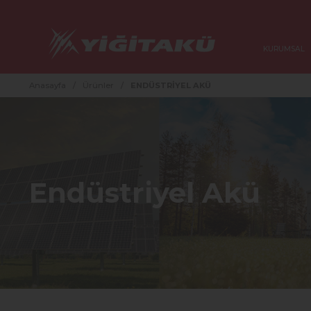
KURUMSAL
Anasayfa
/
Ürünler
/
ENDÜSTRİYEL AKÜ
Endüstriyel Akü