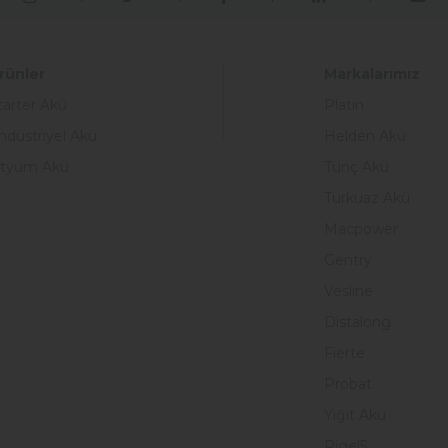
rünler
Markalarımız
tarter Akü
Platin
ndüstriyel Akü
Helden Akü
ityum Akü
Tunç Akü
Turkuaz Akü
Macpower
Gentry
Vesline
Distalong
Fierte
Probat
Yiğit Akü
Rigel5