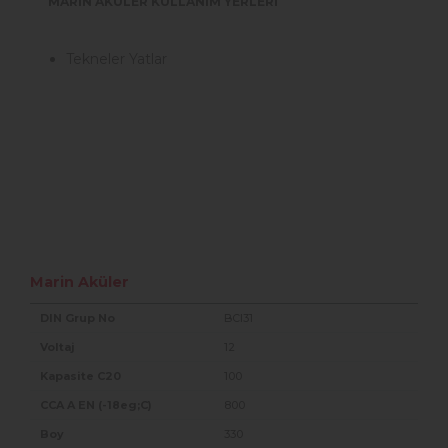
MARİN AKÜLER KULLANIM YERLERİ
Tekneler Yatlar
Marin Aküler
BCI31
12
100
800
330