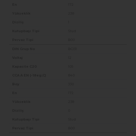
172
238
1
Stud
B00
BCI31
12
105
840
330
172
238
0
Stud
B00