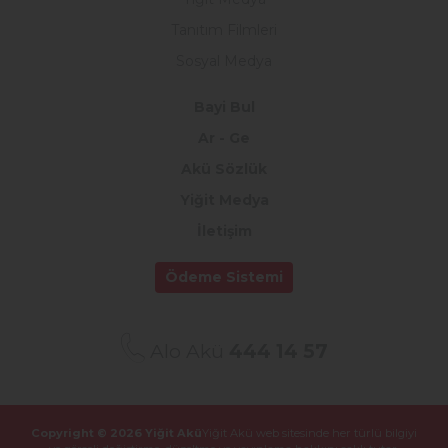
Tanıtım Filmleri
Sosyal Medya
Bayi Bul
Ar - Ge
Akü Sözlük
Yiğit Medya
İletişim
Ödeme Sistemi
Alo Akü
444 14 57
Copyright © 2026 Yiğit Akü
Yiğit Akü web sitesinde her türlü bilgiyi