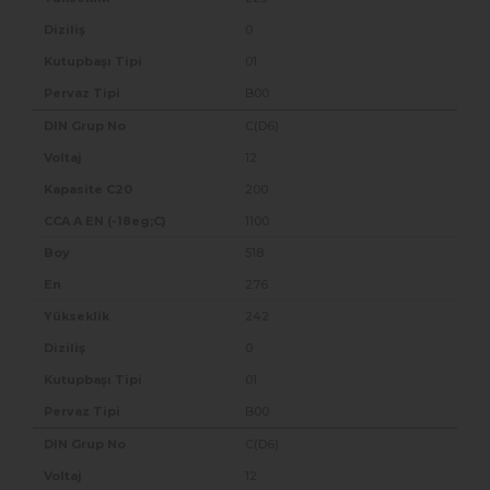
0
01
B00
C(D6)
12
200
1100
518
276
242
0
01
B00
C(D6)
12