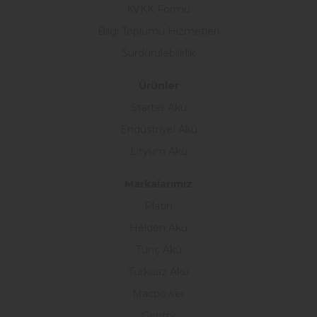
KVKK Formu
Bilgi Toplumu Hizmetleri
Sürdürülebilirlik
Ürünler
Starter Akü
Endüstriyel Akü
Lityum Akü
Markalarımız
Platin
Helden Akü
Tunç Akü
Turkuaz Akü
Macpower
Gentry