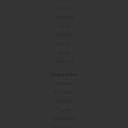
Vesline
Distalong
Fierte
Probat
Yiğit Akü
Rigel5
Akustone
Medya Odası
Haberler
Etkinlikler
Ödüller
Fuarlar
Basında Biz
Yiğit Medya