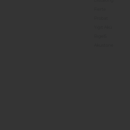
Distalong
Fierte
Probat
Yiğit Akü
Rigel5
Akustone