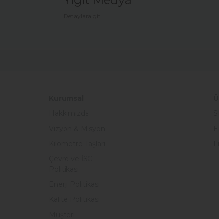
Yiğit Medya
Detaylara git
Kurumsal
Ü
Hakkımızda
S
Vizyon & Misyon
E
Kilometre Taşları
L
Çevre ve İSG
Politikası
Enerji Politikası
Kalite Politikası
Müşteri