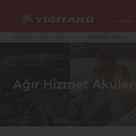
KURUMSAL
Ana Sayfa
/
Ürünler
/
Starter Akü
/
AĞIR HİZMET AKÜLERİ
Ağır Hizmet Aküler