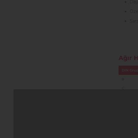
Daya
Öze
Sars
Ağır H
DIN Gru
B
C
C
C
C
Ağır H