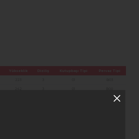
Yükseklik
Diziliş
Kutupbaşı Tipi
Pervaz Tipi
223
3
01
B03
242
3
01
B00
242
3
01
B00
242
3
01
B00
242
3
01
B00