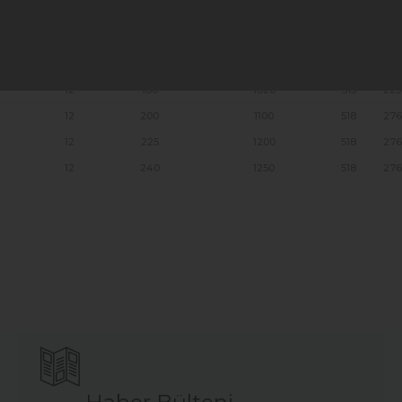
12
135
860
513
188
12
150
900
513
223
12
165
950
513
223
12
180
1020
513
223
12
200
1100
518
276
12
225
1200
518
276
12
240
1250
518
276