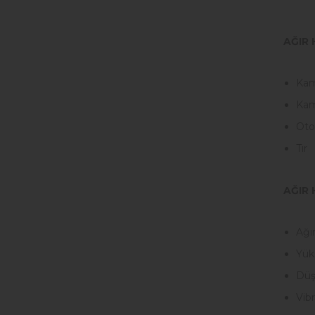
AĞIR 
Ka
Ka
Oto
Tır
AĞIR 
Ağır
Yüks
Düşü
Vib