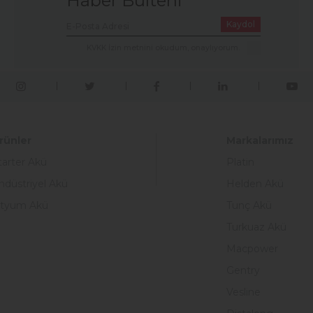
Haber Bülteni
Kaydol
KVKK İzin metnini okudum, onaylıyorum.
rünler
Markalarımız
tarter Akü
Platin
ndüstriyel Akü
Helden Akü
ityum Akü
Tunç Akü
Turkuaz Akü
Macpower
Gentry
Vesline