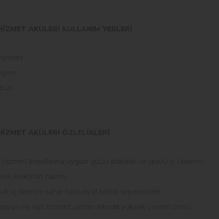
HİZMET AKÜLERİ KULLANIM YERLERİ
myonet
myon
büs
HİZMET AKÜLERİ ÖZLELİKLERİ
 hizmet koşullarına uygun güçlü plakalar ve güçlü iç tasarım.
ek elektrolit hacmi.
k iç dirence sahip özel elyaf katkılı seperatörler.
rasyon ve ağır hizmet şartları altında yüksek çevrim ömrü.