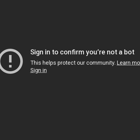
p No
Voltaj
Kapasite C20
CCA A EN (-18 °C)
Boy
En
12
90
740
324
175
12
105
820
346
175
12
105
860
349
175
12
115
760
349
175
12
120
920
513
189
12
128
760
358
175
12
135
950
513
189
12
150
1150
513
223
12
165
1200
513
223
12
190
1200
513
223
izmet Aküleri Serisi (SMF)
p No
Voltaj
Kapasite C20
CCA A EN (-18 °C)
Boy
En
12
120
800
513
188