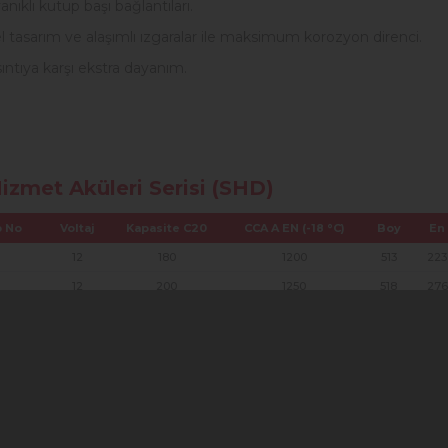
nıklı kutup başı bağlantıları.
l tasarım ve alaşımlı ızgaralar ile maksimum korozyon direnci.
ıntıya karşı ekstra dayanım.
izmet Aküleri Serisi (SHD)
p No
Voltaj
Kapasite C20
CCA A EN (-18 °C)
Boy
En
12
180
1200
513
223
12
200
1250
518
276
12
225
1300
518
276
12
240
1450
518
276
12
250
1450
518
276
izmet Aküleri Serisi (HD)