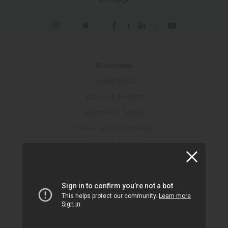
Kurumsal
Hakkımızda
Vizyon & Misyon
Kilometre Taşları
Çevre ve İSG Politikası
Enerji Politikası
Kalite Politikası
Müşteri Memnuniyeti Politikası
Etik
Bilgi Teknolojileri Güvenliği Politikası
Ar-Ge Politikası