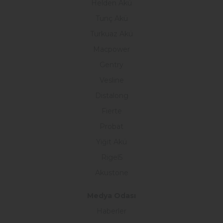
Helden Akü
Tunç Akü
Turkuaz Akü
Macpower
Gentry
Vesline
Distalong
Fierte
Probat
Yiğit Akü
Rigel5
Akustone
Medya Odası
Haberler