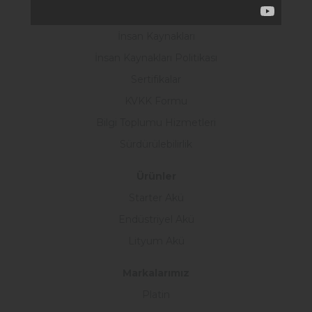
KVKK
İnsan Kaynakları
İnsan Kaynakları Politikası
Sertifikalar
KVKK Formu
Bilgi Toplumu Hizmetleri
Sürdürülebilirlik
Ürünler
Starter Akü
Endüstriyel Akü
Lityum Akü
Markalarımız
Platin