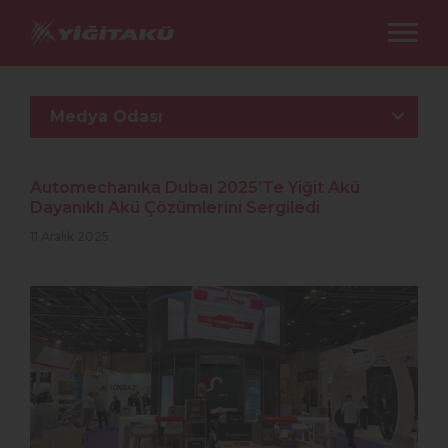
Medya Odası
Automechanıka Dubaı 2025’Te Yiğit Akü
Dayanıklı Akü Çözümlerini Sergiledi
11 Aralık 2025