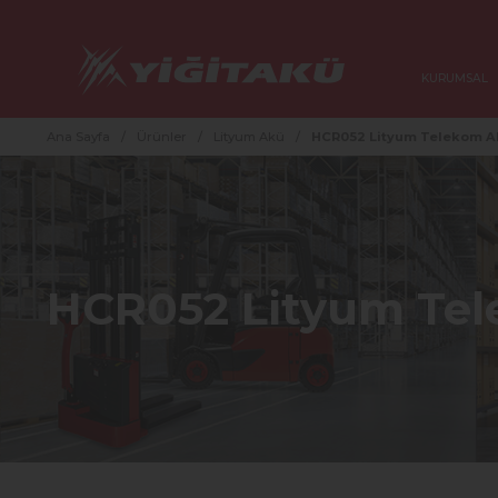
KURUMSAL
Ana Sayfa
/
Ürünler
/
Lityum Akü
/
HCR052 Lityum Telekom A
HCR052 Lityum Te