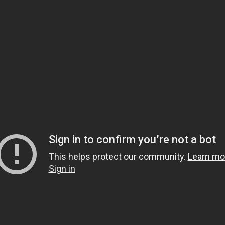
Haber Bülteni
Kaydol
KVKK İzin metnini okudum, onaylıyorum.
rünler
Markalarımız