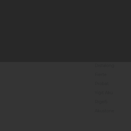
tarter Akü
Platin
ndüstriyel Akü
Helden Akü
ityum Akü
Tunç Akü
Turkuaz Akü
Macpower
Gentry
Vesline
Distalong
Fierte
Probat
Yiğit Akü
Rigel5
Akustone