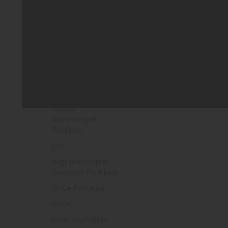
Hakkımızda
S
Vizyon & Misyon
E
Kilometre Taşları
L
Çevre ve İSG
Politikası
Enerji Politikası
Kalite Politikası
Müşteri
Memnuniyeti
Politikası
Etik
Bilgi Teknolojileri
Güvenliği Politikası
Ar-Ge Politikası
KVKK
İnsan Kaynakları