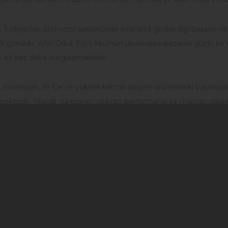
, Türkiye'nin otomotiv sektöründe ihracatta gösterdiği başarısı 
yık görüldü. Altın Ödül, Yiğit Akü'nün uluslararası pazarda güçlü 
 bir kez daha vurgulamaktadır.
, inovasyon, Ar-Ge ve yüksek katma değerli ürünlerdeki başarısıyl
mektedir. Yıllardır süregelen istikrarlı performansı ve müşteri oda
a bulunmaktadır.
'nün uluslararası alanda 100’den fazla ülkeyle iş birliği içinde bu
ği bilinmektedir. Otomotiv Endüstrisi İhracatçıları Birliği tarafında
ı taçlandırmakta ve sektördeki liderliğini tescillemiştir.
, uluslararası alanda güçlü bir marka olarak Türkiye'nin otomotiv e
rformanslı aküler ve müşteri odaklı yaklaşımıyla sektörün lideri ol