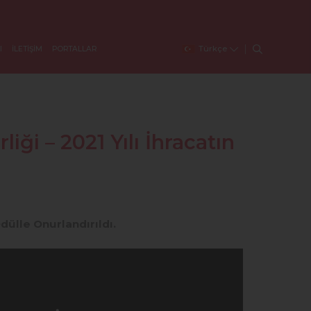
Türkçe
I
İLETİŞİM
PORTALLAR
liği – 2021 Yılı İhracatın
Ödülle Onurlandırıldı.