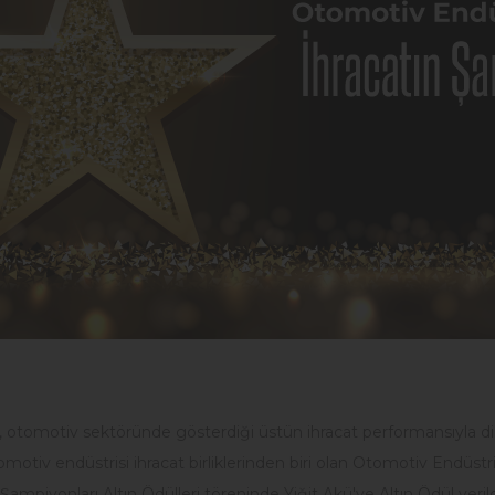
ü, otomotiv sektöründe gösterdiği üstün ihracat performansıyla d
motiv endüstrisi ihracat birliklerinden biri olan Otomotiv Endüstrisi
 Şampiyonları Altın Ödülleri töreninde Yiğit Akü'ye Altın Ödül verild