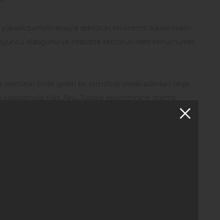
ve yüksek performansıyla sektörün en önemli ödüllerinden
bir oyuncu olduğunu ve ihracatta sektörün lideri konumunda
a sektörün önde gelen bir temsilcisi olarak adından sıkça
klı yaklaşımıyla Yiğit Akü, Türkiye ekonomisine önemli
lunduğu ve ihracatta sürekli bir büyüme ve gelişme
n altın ödüle layık görülen Yiğit Akü'nün ihracat alanındaki
ndüstrisindeki gurur kaynağı olarak, üstün ürün kalitesi,
arak hizmet ve faaliyetlerini sürdürecektir.