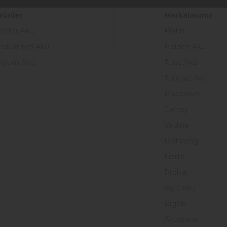
rünler
Markalarımız
tarter Akü
Platin
ndüstriyel Akü
Helden Akü
ityum Akü
Tunç Akü
Turkuaz Akü
Macpower
Gentry
Vesline
Distalong
Fierte
Probat
Yiğit Akü
Rigel5
Akustone