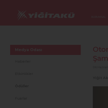
KURUMSAL
Otom
Medya Odası
Şamp
Haberler
06 Hazira
Etkinlikler
Yiğit Ak
Ödüller
Fuarlar