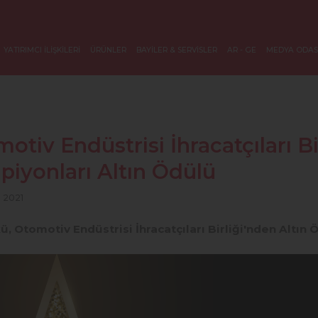
YATIRIMCI İLİŞKİLERİ
ÜRÜNLER
BAYİLER & SERVİSLER
AR - GE
MEDYA ODAS
otiv Endüstrisi İhracatçıları Bir
iyonları Altın Ödülü
n 2021
ü, Otomotiv Endüstrisi İhracatçıları Birliği'nden Altın 