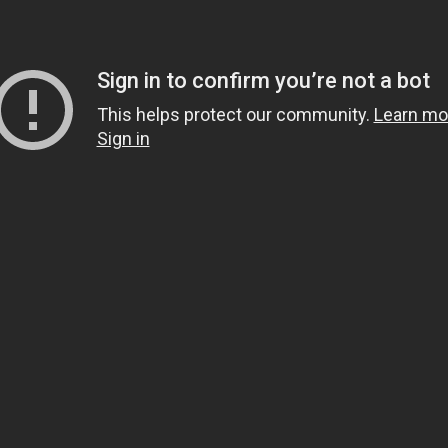
Haber Bülteni
Kaydol
KVKK İzin metnini okudum, onaylıyorum.