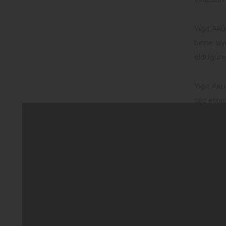
Yiğit Akü
birine la
olduğunu
Yiğit Akü
söz ettir
katkılard
Yiğit Akü
hedefledi
başarısın
Yiğit Akü
yüksek pe